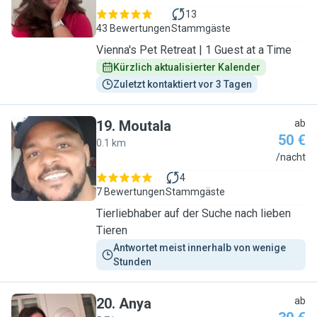
13
43 Bewertungen
Stammgäste
Vienna's Pet Retreat | 1 Guest at a Time
Kürzlich aktualisierter Kalender
Zuletzt kontaktiert vor 3 Tagen
19
.
Moutala
ab
50 €
0.1 km
M
/nacht
4
7 Bewertungen
Stammgäste
Tierliebhaber auf der Suche nach lieben
Tieren
Antwortet meist innerhalb von wenige 
Stunden
20
.
Anya
ab