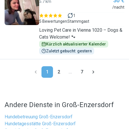
30 €
5.7 km
A
/nacht
1
5 Bewertungen
Stammgast
Loving Pet Care in Vienna 1020 – Dogs &
Cats Welcome! 🐾
Kürzlich aktualisierter Kalender
Zuletzt gebucht: gestern
1
2
...
7
Andere Dienste in Groß-Enzersdorf
Hundebetreuung Groß-Enzersdorf
Hundetagesstätte Groß-Enzersdorf