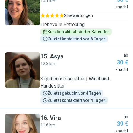
10.1 km
L
/nacht
2 Bewertungen
Liebevolle Betreuung
Kürzlich aktualisierter Kalender
Zuletzt kontaktiert vor 6 Tagen
15
.
Asya
ab
30 €
12.3 km
A
/nacht
Sighthound dog sitter | Windhund-
Hundesitter
Zuletzt gebucht vor 4 Tagen
Zuletzt kontaktiert vor 4 Tagen
16
.
Vira
ab
39 €
11.6 km
V
/nacht