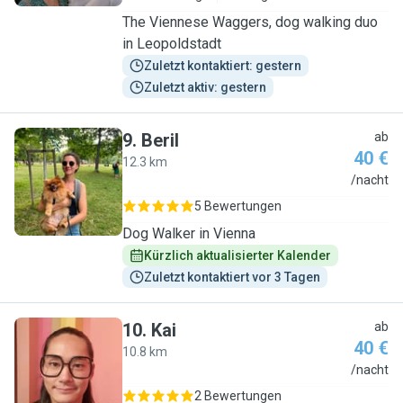
The Viennese Waggers, dog walking duo
in Leopoldstadt
Zuletzt kontaktiert: gestern
Zuletzt aktiv: gestern
9
.
Beril
ab
40 €
12.3 km
B
/nacht
5 Bewertungen
Dog Walker in Vienna
Kürzlich aktualisierter Kalender
Zuletzt kontaktiert vor 3 Tagen
10
.
Kai
ab
40 €
10.8 km
K
/nacht
2 Bewertungen