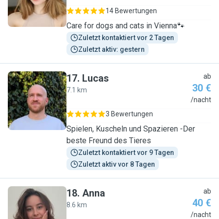
14 Bewertungen
Care for dogs and cats in Vienna🐾
Zuletzt kontaktiert vor 2 Tagen
Zuletzt aktiv: gestern
17
.
Lucas
ab
30 €
7.1 km
L
/nacht
3 Bewertungen
Spielen, Kuscheln und Spazieren -Der
beste Freund des Tieres
Zuletzt kontaktiert vor 9 Tagen
Zuletzt aktiv vor 8 Tagen
18
.
Anna
ab
40 €
8.6 km
A
/nacht