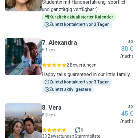
Studentin mit Hundeerfahrung, sportlich
und ganztägig verfügbar :)
Kürzlich aktualisierter Kalender
Zuletzt kontaktiert vor 3 Tagen
7
.
Alexandra
ab
30 €
5.1 km
A
/nacht
2 Bewertungen
Happy tails guarenteed in our little family
Zuletzt kontaktiert vor 3 Tagen
Zuletzt aktiv: gestern
8
.
Vera
ab
45 €
8.8 km
V
/nacht
6
33 Bewertungen
Stammgäste