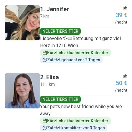
1
.
Jennifer
ab
39 €
7 km
J
/nacht
NEUER TIERSITTER
Liebevolle 🐶😺Betreuung mit ganz viel
Herz in 1210 Wien
Kürzlich aktualisierter Kalender
Zuletzt gebucht vor 2 Tagen
2
.
Elisa
ab
50 €
11.1 km
E
/nacht
NEUER TIERSITTER
Your pet's new best friend while you are
away
Kürzlich aktualisierter Kalender
Zuletzt kontaktiert vor 3 Tagen