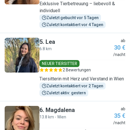
Exklusive Tierbetreuung – liebevoll &
individuell
Zuletzt gebucht vor 5 Tagen
Zuletzt kontaktiert vor 4 Tagen
5
.
Lea
ab
30 €
6.8 km
L
/nacht
NEUER TIERSITTER
2 Bewertungen
Tiersitterin mit Herz und Verstand in Wien
Zuletzt kontaktiert vor 2 Tagen
Zuletzt aktiv: gestern
6
.
Magdalena
ab
35 €
13.8 km - Wien
M
/nacht