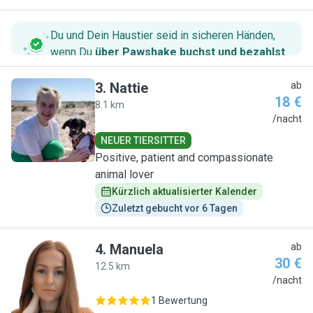
Du und Dein Haustier seid in sicheren Händen,
wenn Du
über Pawshake buchst und bezahlst
.
3
.
Nattie
ab
18 €
8.1 km
N
/nacht
NEUER TIERSITTER
Positive, patient and compassionate
animal lover
Kürzlich aktualisierter Kalender
Zuletzt gebucht vor 6 Tagen
4
.
Manuela
ab
30 €
12.5 km
M
/nacht
1 Bewertung