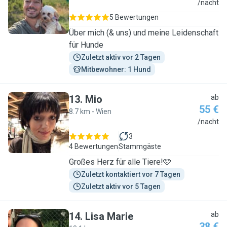
K
/nacht
5 Bewertungen
Über mich (& uns) und meine Leidenschaft
für Hunde
Zuletzt aktiv vor 2 Tagen
Mitbewohner: 1 Hund
13
.
Mio
ab
55 €
8.7 km - Wien
M
/nacht
3
4 Bewertungen
Stammgäste
Großes Herz für alle Tiere!🩷
Zuletzt kontaktiert vor 7 Tagen
Zuletzt aktiv vor 5 Tagen
14
.
Lisa Marie
ab
38 €