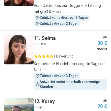
Vom Dackel bis zur Dogge – Erfahrung
mit groß & klein
Zuletzt kontaktiert vor 3 Tagen
Zuletzt aktiv vor 2 Tagen
11
.
Selma
ab
30 €
13.3 km
S
/nacht
1 Bewertung
Kompetente Hundebetreuung für Tag und
Nacht!
Zuletzt aktiv vor 3 Tagen
Antwortet meist innerhalb von wenige 
Stunden
12
.
Koray
ab
20 €
11 km