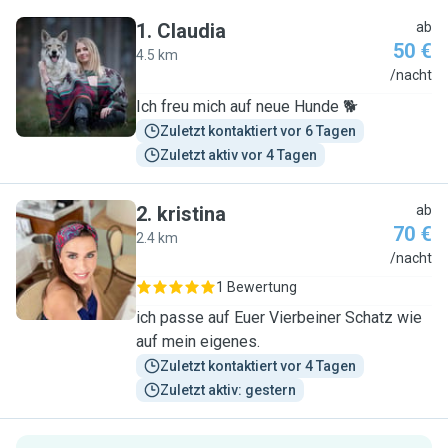
1
.
Claudia
ab
50 €
4.5 km
C
/nacht
Ich freu mich auf neue Hunde 🐕
Zuletzt kontaktiert vor 6 Tagen
Zuletzt aktiv vor 4 Tagen
2
.
kristina
ab
70 €
2.4 km
K
/nacht
1 Bewertung
ich passe auf Euer Vierbeiner Schatz wie
auf mein eigenes.
Zuletzt kontaktiert vor 4 Tagen
Zuletzt aktiv: gestern