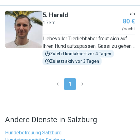
5
.
Harald
ab
80 €
4.7 km
H
/nacht
Liebevoller Tierliebhaber freut sich auf
Ihren Hund aufzupassen, Gassi zu gehen
und Zeit zu verbringen.
Zuletzt kontaktiert vor 4 Tagen
Zuletzt aktiv vor 3 Tagen
1
Andere Dienste in Salzburg
Hundebetreuung Salzburg