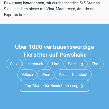
Bewertung hinterlassen, mit durchschnittlich 5/5 Sternen.
Sie alle haben sicher mit Visa, Mastercard, American
Express bezahlt.
Über 1000 vertrauenswürdige
Tiersitter auf Pawshake
Graz
Innsbruck
Linz
Salzburg
Tirol
Villach
Wien
Wiener Neustadt
Top-Städte für Hundebetreuung