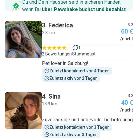
Du und Dein Haustier seid in sicheren Händen,
wenn Du
über Pawshake buchst und bezahlst
.
3
.
Federica
ab
60 €
2.8 km
F
/nacht
1
2 Bewertungen
Stammgast
Pet lover in Salzburg!
Zuletzt kontaktiert vor 4 Tagen
Zuletzt aktiv vor 2 Tagen
4
.
Sina
ab
40 €
18.9 km
S
/nacht
Zuverlässige und liebevolle Tierbetreuung
Zuletzt kontaktiert vor 3 Tagen
Zuletzt aktiv vor 3 Tagen