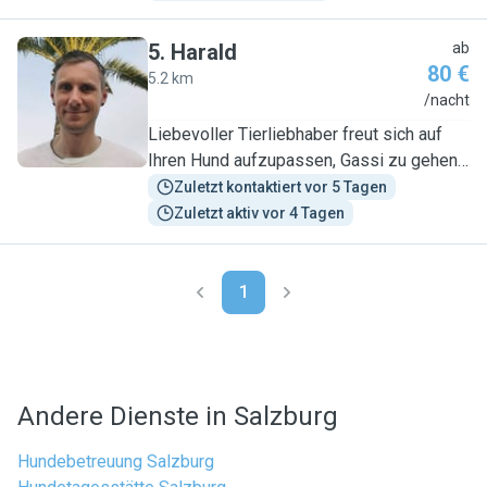
5
.
Harald
ab
80 €
5.2 km
H
/nacht
Liebevoller Tierliebhaber freut sich auf
Ihren Hund aufzupassen, Gassi zu gehen
und Zeit zu verbringen.
Zuletzt kontaktiert vor 5 Tagen
Zuletzt aktiv vor 4 Tagen
1
Andere Dienste in Salzburg
Hundebetreuung Salzburg