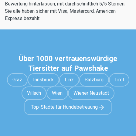
Bewertung hinterlassen, mit durchschnittlich 5/5 Sternen.
Sie alle haben sicher mit Visa, Mastercard, American
Express bezahlt.
Über 1000 vertrauenswürdige
Tiersitter auf Pawshake
Graz
Innsbruck
Linz
Salzburg
Tirol
Villach
Wien
Wiener Neustadt
Top-Städte für Hundebetreuung