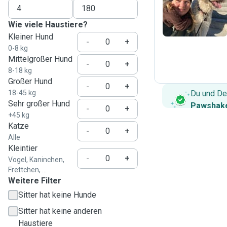
D
Wie viele Haustiere?
Kleiner Hund
-
+
0-8 kg
Mittelgroßer Hund
-
+
8-18 kg
Großer Hund
-
+
18-45 kg
Du und De
Sehr großer Hund
Pawshake
-
+
+45 kg
Katze
-
+
Alle
Kleintier
-
+
Vogel, Kaninchen,
Frettchen, ...
Weitere Filter
Sitter hat keine Hunde
Sitter hat keine anderen
Haustiere