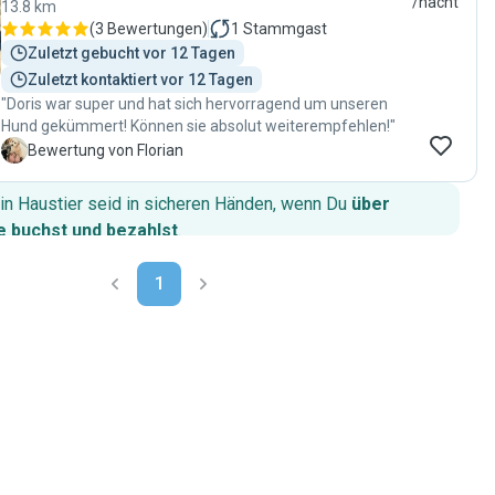
/nacht
13.8 km
(
3 Bewertungen
)
1
Stammgast
Zuletzt gebucht vor 12 Tagen
Zuletzt kontaktiert vor 12 Tagen
"Doris war super und hat sich hervorragend um unseren
Hund gekümmert! Können sie absolut weiterempfehlen!"
F
Bewertung von Florian
in Haustier seid in sicheren Händen, wenn Du
über
 buchst und bezahlst
.
1