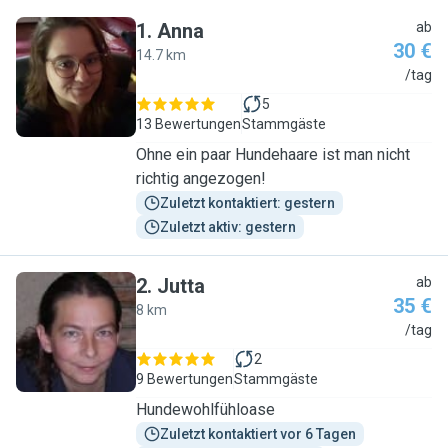
1
.
Anna
ab
30 €
14.7 km
A
/tag
5
13 Bewertungen
Stammgäste
Ohne ein paar Hundehaare ist man nicht
richtig angezogen!
Zuletzt kontaktiert: gestern
Zuletzt aktiv: gestern
2
.
Jutta
ab
35 €
8 km
J
/tag
2
9 Bewertungen
Stammgäste
Hundewohlfühloase
Zuletzt kontaktiert vor 6 Tagen