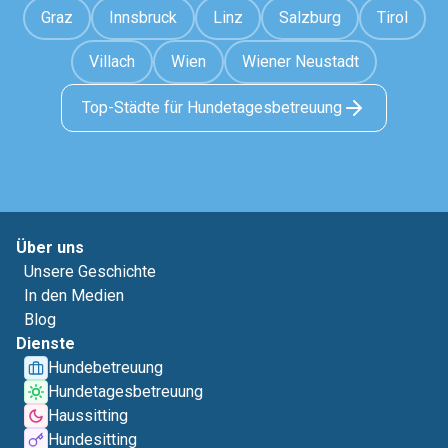
Graz
Innsbruck
Linz
Salzburg
Tirol
Villach
Wien
Wiener Neustadt
Top-Städte für Hundetagesbetreuung
Über uns
Unsere Geschichte
In den Medien
Blog
Dienste
Hundebetreuung
Hundetagesbetreuung
Haussitting
Hundesitting