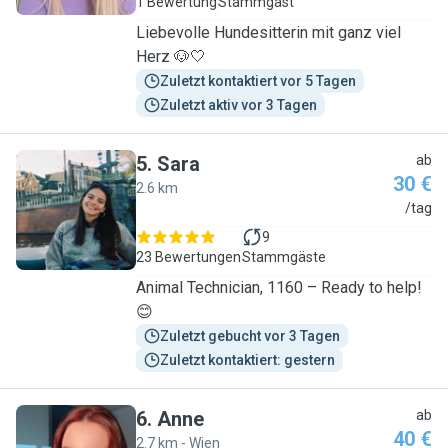
1 Bewertung
Stammgast
Liebevolle Hundesitterin mit ganz viel
Herz 🐶🤍
Zuletzt kontaktiert vor 5 Tagen
Zuletzt aktiv vor 3 Tagen
5
.
Sara
ab
30 €
2.6 km
S
/tag
9
23 Bewertungen
Stammgäste
Animal Technician, 1160 – Ready to help!
😊
Zuletzt gebucht vor 3 Tagen
Zuletzt kontaktiert: gestern
6
.
Anne
ab
40 €
2.7 km - Wien