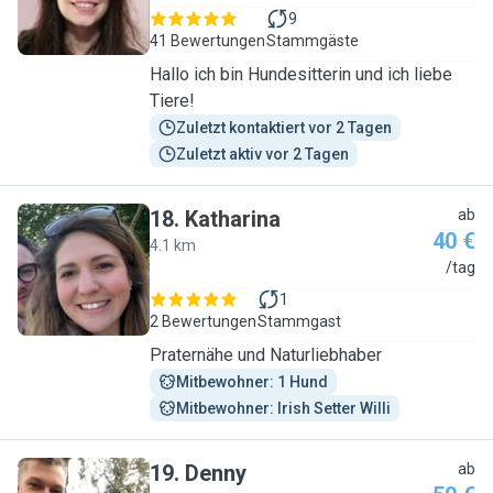
9
41 Bewertungen
Stammgäste
Hallo ich bin Hundesitterin und ich liebe
Tiere!
Zuletzt kontaktiert vor 2 Tagen
Zuletzt aktiv vor 2 Tagen
18
.
Katharina
ab
40 €
4.1 km
K
/tag
1
2 Bewertungen
Stammgast
Praternähe und Naturliebhaber
Mitbewohner: 1 Hund
Mitbewohner: Irish Setter Willi
19
.
Denny
ab