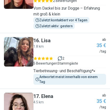
2 Bewertungen
Vom Dackel bis zur Dogge – Erfahrung
mit groß & klein
Zuletzt kontaktiert vor 4 Tagen
Zuletzt aktiv: gestern
16
.
Lisa
ab
35 €
1.8 km
L
/tag
2
5 Bewertungen
Stammgäste
Tierbetreuung- und Beschäftigung🐾
Antwortet meist innerhalb von einem 
Tag
17
.
Elena
ab
35 €
4.5 km
E
/tag