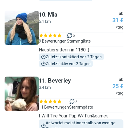
10
.
Mia
ab
31 €
5.1 km
M
/tag
6
9 Bewertungen
Stammgäste
Haustiersitterin in 1180 :)
Zuletzt kontaktiert vor 2 Tagen
Zuletzt aktiv vor 2 Tagen
11
.
Beverley
ab
25 €
3.4 km
B
/tag
7
11 Bewertungen
Stammgäste
I Will Tire Your Pup W/ Fun&games
Antwortet meist innerhalb von wenige 