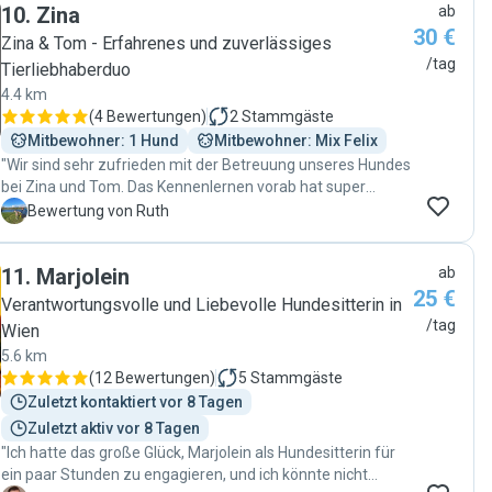
10
.
Zina
ab
30 €
Zina & Tom - Erfahrenes und zuverlässiges
/tag
Tierliebhaberduo
4.4 km
(
4 Bewertungen
)
2
Stammgäste
Mitbewohner: 1 Hund
Mitbewohner: Mix Felix
"Wir sind sehr zufrieden mit der Betreuung unseres Hundes
bei Zina und Tom. Das Kennenlernen vorab hat super
funktioniert und uns ein gutes Gefühl gegeben. Felix ist
R
Bewertung von Ruth
ganz ausgeglichen und zutraulich unserem Hund
gegenüber. Unser Hund freut sich jedes Mal zu Zina und
11
.
Marjolein
ab
Tom zu gehen, und wir wissen, dass er dort in besten
25 €
Händen ist. Alles läuft absolut problemlos – wir können die
Verantwortungsvolle und Liebevolle Hundesitterin in
Betreuung nur weiterempfehlen!"
/tag
Wien
5.6 km
(
12 Bewertungen
)
5
Stammgäste
Zuletzt kontaktiert vor 8 Tagen
Zuletzt aktiv vor 8 Tagen
"Ich hatte das große Glück, Marjolein als Hundesitterin für
ein paar Stunden zu engagieren, und ich könnte nicht