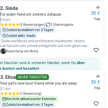
mit den Fellnasen. Ich bin begeistert, 100%
2
.
Sinda
ab
Weiterempfehlung"
30 €
Für jeden Hund ein zweites zuhause
/tag
5.4 km
(
5 Bewertungen
)
2
Stammgäste
Zuletzt kontaktiert vor 2 Tagen
Zuletzt aktiv: heute
"Sinda und Moritz sind einfühlsame Hundesitter. Unsere
Loki hat sich sehr schnell wohlgefühlt und nicht gleich nach
Hause gehen wollen. Danke für die liebevolle Betreuung!"
A
Bewertung von Anna
in Haustier seid in sicheren Händen, wenn Du
über
 buchst und bezahlst
.
3
.
Elisa
ab
NEUER TIERSITTER
35 €
Your pet's new best friend while you are away
/tag
3.1 km
(
1 Bewertung
)
Kürzlich aktualisierter Kalender
Zuletzt kontaktiert vor 5 Tagen