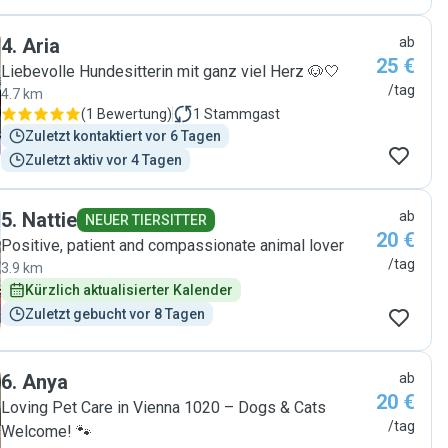
4
.
Aria
ab
25 €
Liebevolle Hundesitterin mit ganz viel Herz 🐶🤍
/tag
4.7 km
(
1 Bewertung
)
1
Stammgast
Zuletzt kontaktiert vor 6 Tagen
Zuletzt aktiv vor 4 Tagen
5
.
Nattie
ab
NEUER TIERSITTER
20 €
Positive, patient and compassionate animal lover
/tag
3.9 km
Kürzlich aktualisierter Kalender
Zuletzt gebucht vor 8 Tagen
6
.
Anya
ab
20 €
Loving Pet Care in Vienna 1020 – Dogs & Cats
/tag
Welcome! 🐾