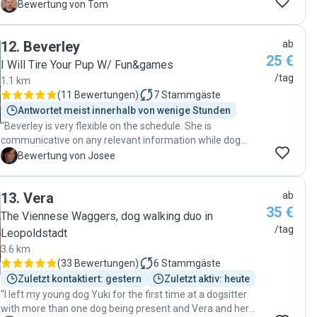
zufriedener sein! Marjolein hat sich liebevoll und
T
Bewertung von Tom
aufmerksam um meinen Hund gekümmert. Ihr
freundliches und professionelles Auftreten hat sofort
12
.
Beverley
ab
Vertrauen geweckt, und mein Hund hat sich sichtlich wohl
25 €
bei ihr gefühlt."
I Will Tire Your Pup W/ Fun&games
/tag
1.1 km
(
11 Bewertungen
)
7
Stammgäste
Antwortet meist innerhalb von wenige Stunden
"Beverley is very flexible on the schedule. She is
communicative on any relevant information while dog
sitting. Coda quickly got accustomed to Beverley and gets
J
Bewertung von Josee
excited each time we are at the front door. He loves going
there!"
13
.
Vera
ab
35 €
The Viennese Waggers, dog walking duo in
/tag
Leopoldstadt
3.6 km
(
33 Bewertungen
)
6
Stammgäste
Zuletzt kontaktiert: gestern
Zuletzt aktiv: heute
"I left my young dog Yuki for the first time at a dogsitter
with more than one dog being present and Vera and her