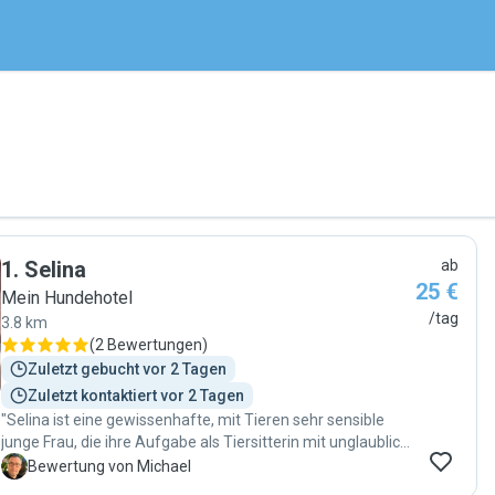
1
.
Selina
ab
25 €
Mein Hundehotel
/tag
3.8 km
(
2 Bewertungen
)
Zuletzt gebucht vor 2 Tagen
Zuletzt kontaktiert vor 2 Tagen
"Selina ist eine gewissenhafte, mit Tieren sehr sensible
junge Frau, die ihre Aufgabe als Tiersitterin mit unglaublich
beherztem Einsatz macht. Da sie mit einem Hund
M
Bewertung von Michael
aufgewachsen ist, hat sie gute Erfahrungen im Umgang