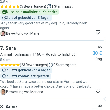
2.8 km
(
5 Bewertungen
)
1
Stammgast
Kürzlich aktualisierter Kalender
Zuletzt gebucht vor 3 Tagen
"Anya took very good care of my dog Jojo, I’ll gladly book
again!"
M
Bewertung von Marie
7
.
Sara
ab
30 €
Animal Technician, 1160 – Ready to help! 😊
/tag
5.4 km
(
23 Bewertungen
)
9
Stammgäste
Zuletzt gebucht vor 4 Tagen
Zuletzt kontaktiert: gestern
"We booked Sara twice during our stay in Vienna, and we
couldn’t have made a better choice. She is one of the best
people you could leave your dog with and have absolutely
M
Bewertung von Mariano
no worries. She is reliable, caring, and truly loves animals.
Our dog was very happy with her, and we felt completely at
8
.
Anne
ab
ease. We highly recommend her to anyone looking for a