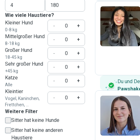
Wie viele Haustiere?
Kleiner Hund
S
-
+
0-8 kg
Mittelgroßer Hund
-
+
8-18 kg
Großer Hund
-
+
18-45 kg
Sehr großer Hund
-
+
+45 kg
Katze
-
+
Du und De
Alle
Pawshake
Kleintier
-
+
Vogel, Kaninchen,
Frettchen, ...
Weitere Filter
E
Sitter hat keine Hunde
Sitter hat keine anderen
Haustiere