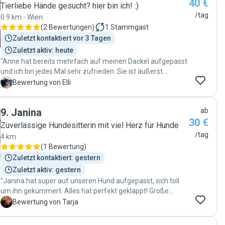
40 €
trustworthy and loving dogsitter."
Tierliebe Hände gesucht? hier bin ich! :)
/tag
0.9 km - Wien
(
2 Bewertungen
)
1
Stammgast
Zuletzt kontaktiert vor 3 Tagen
Zuletzt aktiv: heute
"Anne hat bereits mehrfach auf meinen Dackel aufgepasst
und ich bin jedes Mal sehr zufrieden. Sie ist äußerst
zuverlässig, kommuniziert hervorragend und hält mich mit
E
Bewertung von Elli
regelmäßigen Fotos und Updates auf dem Laufenden. Man
merkt, dass ihr das Wohl der Hunde am Herzen liegt. Ich
9
.
Janina
ab
kann Anne uneingeschränkt weiterempfehlen und werde
30 €
ihre Betreuung gerne wieder in Anspruch nehmen. 🐾"
Zuverlässige Hundesitterin mit viel Herz für Hunde
/tag
4 km
(
1 Bewertung
)
Zuletzt kontaktiert: gestern
Zuletzt aktiv: gestern
"Janina hat super auf unseren Hund aufgepasst, sich toll
um ihn gekümmert. Alles hat perfekt geklappt! Große
Empfehlung! "
T
Bewertung von Tarja