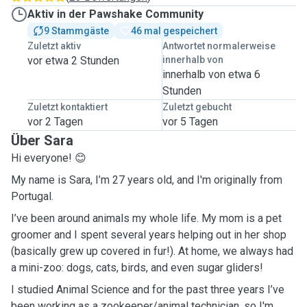
Aktiv in der Pawshake Community
9 Stammgäste
46 mal gespeichert
Zuletzt aktiv
Antwortet normalerweise
vor etwa 2 Stunden
innerhalb von
innerhalb von etwa 6
Stunden
Zuletzt kontaktiert
Zuletzt gebucht
vor 2 Tagen
vor 5 Tagen
Über Sara
Hi everyone! 😊
My name is Sara, I’m 27 years old, and I'm originally from
Portugal.
I’ve been around animals my whole life. My mom is a pet
groomer and I spent several years helping out in her shop
(basically grew up covered in fur!). At home, we always had
a mini-zoo: dogs, cats, birds, and even sugar gliders!
I studied Animal Science and for the past three years I’ve
been working as a zookeeper/animal technician, so I'm