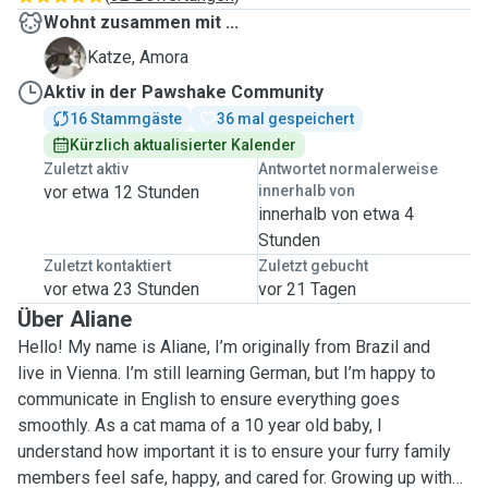
Wohnt zusammen mit ...
A
Katze, Amora
Aktiv in der Pawshake Community
16 Stammgäste
36 mal gespeichert
Kürzlich aktualisierter Kalender
Zuletzt aktiv
Antwortet normalerweise
vor etwa 12 Stunden
innerhalb von
innerhalb von etwa 4
Stunden
Zuletzt kontaktiert
Zuletzt gebucht
vor etwa 23 Stunden
vor 21 Tagen
Über Aliane
Hello! My name is Aliane, I’m originally from Brazil and
live in Vienna. I’m still learning German, but I’m happy to
communicate in English to ensure everything goes
smoothly. As a cat mama of a 10 year old baby, I
understand how important it is to ensure your furry family
members feel safe, happy, and cared for. Growing up with