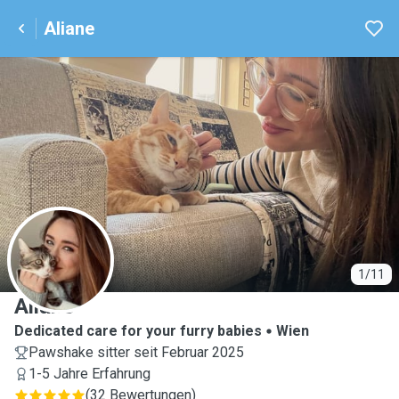
Aliane
A
1/11
Aliane
Dedicated care for your furry babies
Wien
Pawshake sitter seit Februar 2025
1-5 Jahre Erfahrung
(
32 Bewertungen
)