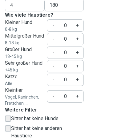
Wie viele Haustiere?
Kleiner Hund
-
+
0-8 kg
Mittelgroßer Hund
-
+
8-18 kg
Großer Hund
-
+
18-45 kg
Sehr großer Hund
-
+
+45 kg
Katze
-
+
Alle
Kleintier
-
+
Vogel, Kaninchen,
Frettchen, ...
Weitere Filter
Sitter hat keine Hunde
Sitter hat keine anderen
Haustiere