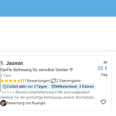
1
.
Jasmin
ab
25 €
Sanfte Betreuung für sensible Seelen 💚
/tag
1.7 km
(
11 Bewertungen
)
2
Stammgäste
Zuletzt aktiv vor 3 Tagen
Mitbewohner: 2 Katzen
"⭐⭐⭐⭐⭐ Absolut empfehlenswert! Wir sind unglaublich
dankbar für die großartige Betreuung unserer drei Katzen!
Jasmin hat sich liebevoll um sie gekümmert, ihnen viel
K
Bewertung von Kuangni
Aufmerksamkeit geschenkt und dafür gesorgt, dass es
ihnen an nichts fehlt. Unsere Katzen haben sich sichtlich