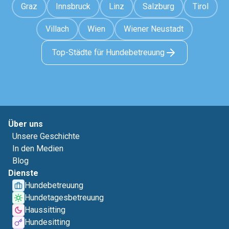
Graz
Innsbruck
Linz
Salzburg
Tirol
Villach
Wien
Wiener Neustadt
Top-Städte für Hundebetreuung
Über uns
Unsere Geschichte
In den Medien
Blog
Dienste
Hundebetreuung
Hundetagesbetreuung
Haussitting
Hundesitting