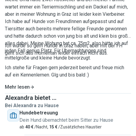
wartet immer ein Terriermischling und ein Dackel auf mich,
aber in meiner Wohnung in Graz ist leider kein Vierbeiner.
Ich habe auf Hunde von FreundInnen aufgepasst und auf
Tiersitter auch bereits mehrere fellige Freunde gewonnen
und hatte dadurch schon von jung bis alt und klein bis groß
alles dabei. Meine Wohung hat ca. 75m2, also hätte ich auf
Ich würde so gern Hunde in Graz haben, aber mit der FH
jeden Fall genug Platz. Für Übernachtungen sind
geht sich das momentan leider einfach nicht aus.
mittelgroße und kleine Hunde bevorzugt.
Ich stehe für Fragen gern jederzeit bereit und freue mich
auf ein Kennenlernen. Glg und bis bald :)
Mehr lesen
Alexandra bietet ...
Bei Alexandra zu Hause
Hundebetreuung
Dein Hund übernachtet beim Sitter zu Hause
ab
40 €
/Nacht,
15 €
/Zusätzliches Haustier