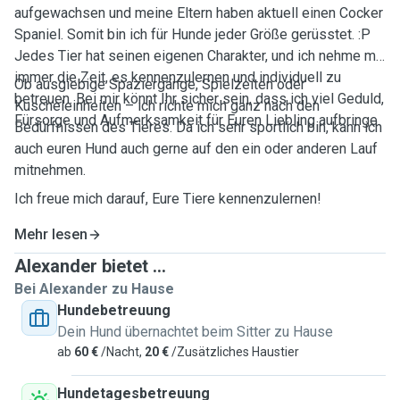
aufgewachsen und meine Eltern haben aktuell einen Cocker
Spaniel. Somit bin ich für Hunde jeder Größe gerüsstet. :P
Jedes Tier hat seinen eigenen Charakter, und ich nehme mir
immer die Zeit, es kennenzulernen und individuell zu
Ob ausgiebige Spaziergänge, Spielzeiten oder
betreuen. Bei mir könnt Ihr sicher sein, dass ich viel Geduld,
Kuscheleinheiten – ich richte mich ganz nach den
Fürsorge und Aufmerksamkeit für Euren Liebling aufbringe.
Bedürfnissen des Tieres. Da ich sehr sportlich bin, kann ich
auch euren Hund auch gerne auf den ein oder anderen Lauf
mitnehmen.
Ich freue mich darauf, Eure Tiere kennenzulernen!
Mehr lesen
Alexander bietet ...
Bei Alexander zu Hause
Hundebetreuung
Dein Hund übernachtet beim Sitter zu Hause
ab
60 €
/Nacht,
20 €
/Zusätzliches Haustier
Hundetagesbetreuung