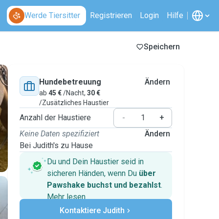
Werde Tiersitter
Registrieren
Login
Hilfe
Speichern
Hundebetreuung
Ändern
ab
45 €
/Nacht,
30 €
/Zusätzliches Haustier
Anzahl der Haustiere
-
+
Keine Daten spezifiziert
Ändern
Bei Judith's zu Hause
Du und Dein Haustier seid in
sicheren Händen, wenn Du
über
Pawshake buchst und bezahlst
.
Mehr lesen
Sichere Zahlungen
Kontaktiere Judith
Unterstützung, falls sich Deine