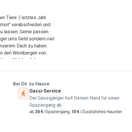
ben Tiere :) letztes Jahr
"Amon" verabschieden und
 zu lassen. Gerne passen
iger ums Geld sondern viel
 unserem Dach zu haben.
 in den Weinbergen von
rekt am Waldrand des
zirk darf mich euer
rt darf er den ganzen Tag
it viel Grünfläche.
Bei Dir zu Hause
omeoffice. Euer Hund ist
Gassi-Service
 Schlafzimmer in einem
Der Gassigänger holt Deinen Hund für einen
en und auch für
Spaziergang ab
v gesorgt. Ich bin sehr
ab
30 €
/Spaziergang,
10 €
/Zusätzliches Haustier
st 6 Jahre mit Hund
 Art um. Achtung: euer
auf euch und auf eure