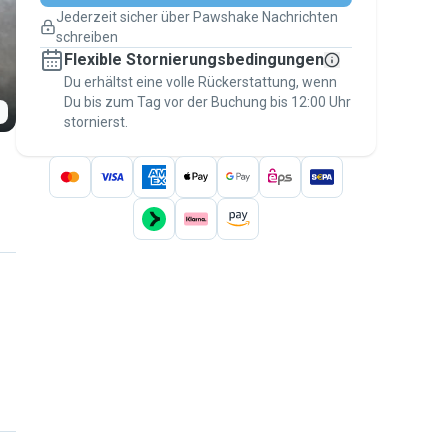
Pläne ändern
Jederzeit sicher über Pawshake Nachrichten
Versicherte Buchungen
schreiben
Erledige alles über Pawshake – von der
Flexible Stornierungsbedingungen
ersten Nachricht bis zur Bezahlung –, um
über die
Du erhältst eine volle Rückerstattung, wenn
Pawshake-Garantie
abgesichert zu
Du bis zum Tag vor der Buchung bis 12:00 Uhr
sein
stornierst.