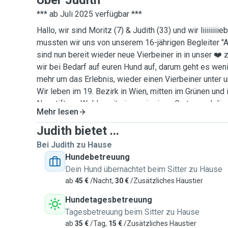
Über Judith
*** ab Juli 2025 verfügbar ***
Hallo, wir sind Moritz (7) & Judith (33) und wir liiiiiiiie
mussten wir uns von unserem 16-jährigen Begleiter 
sind nun bereit wieder neue Vierbeiner in in unser ❤️
wir bei Bedarf auf euren Hund auf, darum geht es wen
mehr um das Erlebnis, wieder einen Vierbeiner unter
Wir leben im 19. Bezirk in Wien, mitten im Grünen und
Neustift am Walde, mit einem riesigen Garten und di
Mehr lesen
Wienerwaldes. Auch an meinem Arbeitsplatz im 21. Be
Vierbeiner bei Bedarf tagsüber ins Büro begleiten. Do
Judith bietet ...
bei mir sein und auch hier haben wir ein großes Areal m
Bei Judith zu Hause
Zusätzlich arbeite ich mindestens 1x pro Woche im H
Hundebetreuung
auch über Nacht herzlich willkommen, darf bei uns im
Dein Hund übernachtet beim Sitter zu Hause
gemütlichen Bettchen schlafen, Spielzeug ist vorhand
ab
45 €
/Nacht,
30 €
/Zusätzliches Haustier
ausreichend Streichel- und Spieleinheiten wird definiti
Hundetagesbetreuung
erfahren im Umgang mit Hunden und auch mein Sohn i
Tagesbetreuung beim Sitter zu Hause
aufgewachsen und geht sehr liebevoll mit Tieren jeder
ab
35 €
/Tag,
15 €
/Zusätzliches Haustier
Hund sollte unbedingt kinderlieb sein. Wir freuen uns 