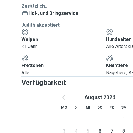
Herzen 😍🐶🐕🐕‍🦺
Zusätzlich...
Hol-, und Bringservice
Judith akzeptiert
Welpen
Hundealter
<1 Jahr
Alle Altersk
Frettchen
Kleintiere
Alle
Nagetiere, Ka
Verfügbarkeit
August 2026
MO
DI
MI
DO
FR
SA
1
3
4
5
6
7
8