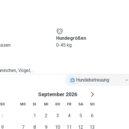
Hundegrößen
lassen
0-45 kg
ninchen, Vögel, ...
Hundebetreuung
September 2026
SO
MO
DI
MI
DO
FR
SA
SO
2
1
2
3
4
5
6
9
7
8
9
10
11
12
13