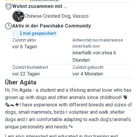
Wohnt zusammen mit ...
V
Chinese Crested Dog, Vassco
Aktiv in der Pawshake Community
2 mal gespeichert
Zuletzt aktiv
Antwortet normalerweise
vor 6 Tagen
innerhalb von
innerhalb von etwa 6
Stunden
Zuletzt kontaktiert
Zuletzt gebucht
vor 22 Tagen
vor 4 Monaten
Über Agáta
Hi, I'm Agata - a student and a lifelong animal lover who has
grown up with dogs and other animals since childhood! 🐕
🦜🐀🐠I have experience with different breeds and sizes of
dogs, small mammals, birds I volunteer and walk shelter
dogs and I am comfortable adapting to each dog's/animal's
unique personality and needs.🐾
I am also interested and educated in dog training and