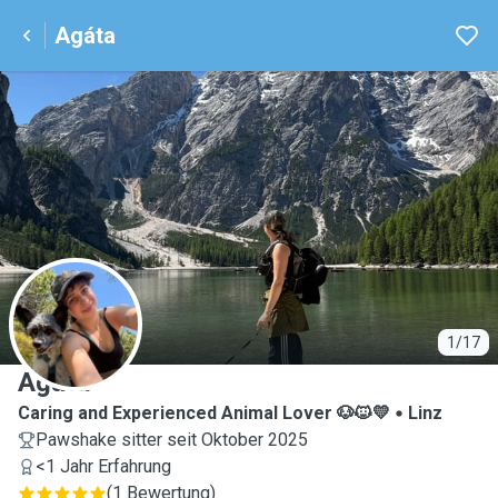
Agáta
A
1/17
Agáta
Caring and Experienced Animal Lover 🐶🐱💛
Linz
Pawshake sitter seit Oktober 2025
<1 Jahr Erfahrung
(
1 Bewertung
)