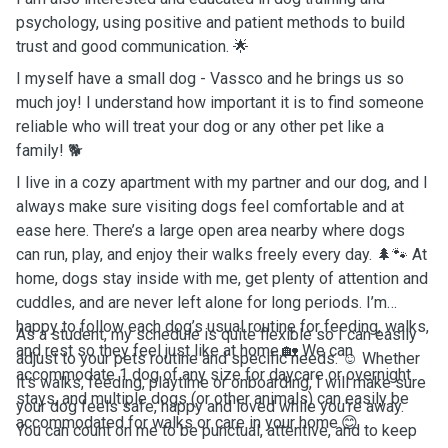
psychology, using positive and patient methods to build
trust and good communication. 🌟
I myself have a small dog - Vassco and he brings us so
much joy! I understand how important it is to find someone
reliable who will treat your dog or any other pet like a
family! 🐕
I live in a cozy apartment with my partner and our dog, and I
always make sure visiting dogs feel comfortable and at
ease here. There’s a large open area nearby where dogs
can run, play, and enjoy their walks freely every day. 🌲🐾 At
home, dogs stay inside with me, get plenty of attention and
cuddles, and are never left alone for long periods. I’m
happy to follow each dog’s usual routine for feeding, walks,
As a student, my schedule is quite flexible so I can easily
and rest so they feel just like at home.🏡 We can
adjust to your pets routine and specific needs. ☺️ Whether
accommodate 1 dog of any size for daycare or overnight
it's walks, feeding, playtime or onboarding, I will make sure
stays, and multiple dogs (or other animals) can easily be
your dog feels safe, happy and loved while you're away.
accommodated for walks or care in your home.😊
You can count on me to be punctual, attentive, and to keep