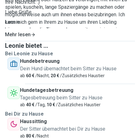
Ihre Nachricht. :)
spielen, kuscheln, lange Spaziergänge zu machen oder
Liebe Grüße
möglicherweise auch um ihnen etwas beizubringen. Ich
kann mich gern in Ihrem zu Hause um ihren Liebling
Leonie
kümmern, aber die Tiere auch gern mit zu mir in meine
Mehr lesen
57qm2 Wohnung nehmen. Wir haben auch einen
eingezäunten Gemeinschaftsgarten, wo ich die Tiere
Leonie bietet ...
jederzeit rauslassen kann.
Bei Leonie zu Hause
Hundebetreuung
Dein Hund übernachtet beim Sitter zu Hause
ab
60 €
/Nacht,
20 €
/Zusätzliches Haustier
Hundetagesbetreuung
Tagesbetreuung beim Sitter zu Hause
ab
40 €
/Tag,
10 €
/Zusätzliches Haustier
Bei Dir zu Hause
Haussitting
Der Sitter übernachtet bei Dir zu Hause
ab
80 €
/Nacht