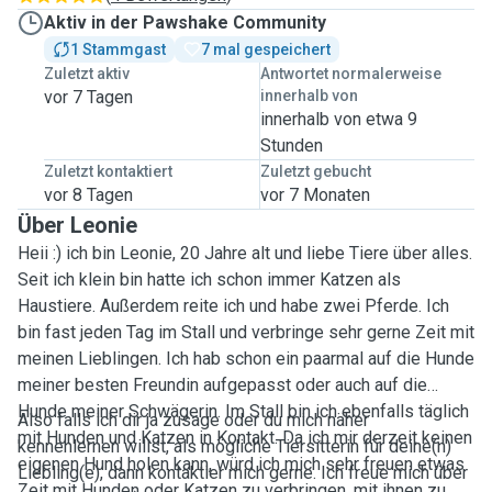
Aktiv in der Pawshake Community
1 Stammgast
7 mal gespeichert
Zuletzt aktiv
Antwortet normalerweise
vor 7 Tagen
innerhalb von
innerhalb von etwa 9
Stunden
Zuletzt kontaktiert
Zuletzt gebucht
vor 8 Tagen
vor 7 Monaten
Über Leonie
Heii :) ich bin Leonie, 20 Jahre alt und liebe Tiere über alles.
Seit ich klein bin hatte ich schon immer Katzen als
Haustiere. Außerdem reite ich und habe zwei Pferde. Ich
bin fast jeden Tag im Stall und verbringe sehr gerne Zeit mit
meinen Lieblingen. Ich hab schon ein paarmal auf die Hunde
meiner besten Freundin aufgepasst oder auch auf die
Hunde meiner Schwägerin. Im Stall bin ich ebenfalls täglich
Also falls ich dir ja zusage oder du mich näher
mit Hunden und Katzen in Kontakt. Da ich mir derzeit keinen
kennenlernen willst, als mögliche Tiersitterin für deine(n)
eigenen Hund holen kann, würd ich mich sehr freuen etwas
Liebling(e), dann kontaktier mich gerne. Ich freue mich über
Zeit mit Hunden oder Katzen zu verbringen, mit ihnen zu