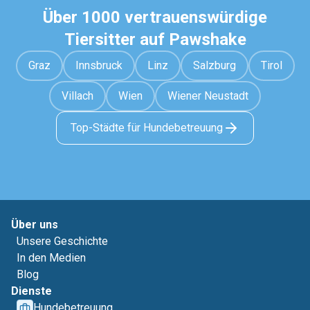
Über 1000 vertrauenswürdige
Tiersitter auf Pawshake
Graz
Innsbruck
Linz
Salzburg
Tirol
Villach
Wien
Wiener Neustadt
Top-Städte für Hundebetreuung
Über uns
Unsere Geschichte
In den Medien
Blog
Dienste
Hundebetreuung