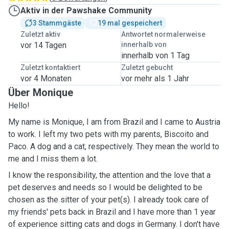
Aktiv in der Pawshake Community
3 Stammgäste
19 mal gespeichert
Zuletzt aktiv
Antwortet normalerweise
vor 14 Tagen
innerhalb von
innerhalb von 1 Tag
Zuletzt kontaktiert
Zuletzt gebucht
vor 4 Monaten
vor mehr als 1 Jahr
Über Monique
Hello!
My name is Monique, I am from Brazil and I came to Austria
to work. I left my two pets with my parents, Biscoito and
Paco. A dog and a cat, respectively. They mean the world to
me and I miss them a lot.
I know the responsibility, the attention and the love that a
pet deserves and needs so I would be delighted to be
chosen as the sitter of your pet(s). I already took care of
my friends' pets back in Brazil and I have more than 1 year
of experience sitting cats and dogs in Germany. I don't have