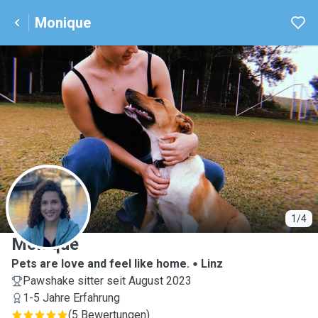
Monique
M
1/4
Monique
Pets are love and feel like home.
Linz
Pawshake sitter seit August 2023
1-5 Jahre Erfahrung
(
5 Bewertungen
)