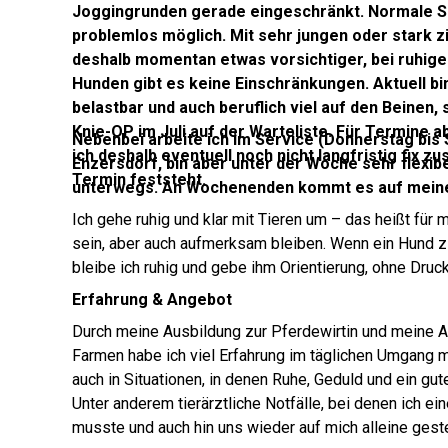
Joggingrunden gerade eingeschränkt. Normale S
problemlos möglich. Mit sehr jungen oder stark z
deshalb momentan etwas vorsichtiger, bei ruhige
Hunden gibt es keine Einschränkungen. Aktuell bi
belastbar und auch beruflich viel auf den Beinen, 
Knie-OP im Juli auf der Warteliste. Für Termine 
Nebenbei arbeite ich im Service (Donnerstag bis 
ich deshalb eventuell noch nicht langfristig fix z
Enzersdorf, bin aber unter der Woche sehr flexibe
Termin feststeht.
unterwegs. An Wochenenden kommt es auf meine 
Ich gehe ruhig und klar mit Tieren um – das heißt für
sein, aber auch aufmerksam bleiben. Wenn ein Hund zi
bleibe ich ruhig und gebe ihm Orientierung, ohne Druck
Erfahrung & Angebot
Durch meine Ausbildung zur Pferdewirtin und meine A
Farmen habe ich viel Erfahrung im täglichen Umgang 
auch in Situationen, in denen Ruhe, Geduld und ein gut
Unter anderem tierärztliche Notfälle, bei denen ich e
musste und auch hin uns wieder auf mich alleine geste