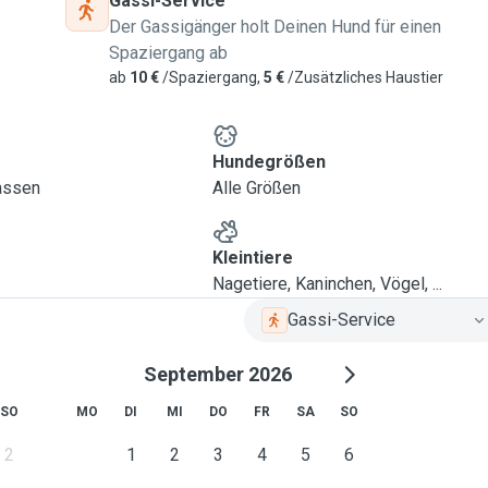
Gassi-Service
Der Gassigänger holt Deinen Hund für einen
Spaziergang ab
ab
10 €
/Spaziergang,
5 €
/Zusätzliches Haustier
Hundegrößen
lassen
Alle Größen
Kleintiere
Nagetiere, Kaninchen, Vögel, ...
Gassi-Service
September 2026
SO
MO
DI
MI
DO
FR
SA
SO
2
1
2
3
4
5
6