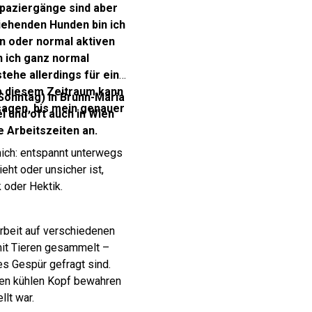
paziergänge sind aber
iehenden Hunden bin ich
n oder normal aktiven
n ich ganz normal
stehe allerdings für eine
ab diesem Zeitraum kann
Sonntag) in Brunn-Maria
usagen, bis mein genauer
l und oft auch in Wien
Arbeitszeiten an.
 mich: entspannt unterwegs
eht oder unsicher ist,
 oder Hektik.
rbeit auf verschiedenen
mit Tieren gesammelt –
es Gespür gefragt sind.
inen kühlen Kopf bewahren
llt war.