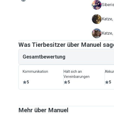
L
Siberi
S
Katze,
S
Katze
Was Tierbesitzer über Manuel sag
Gesamtbewertung
Kommunikation
Hält sich an
Akkur
Vereinbarungen
5
5
5
Mehr über Manuel