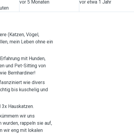
vor 5 Monaten
vor etwa 1 Jahr
nuten
ere (Katzen, Vögel,
llen, mein Leben ohne ein
 Erfahrung mit Hunden,
en und Pet-Sitting von
wie Bernhardiner!
fasnziniert wie divers
chtig bis kuschelig und
nd 3x Hauskatzen.
 kümmern wir uns
wurden, rappeln sie auf,
n wir eng mit lokalen