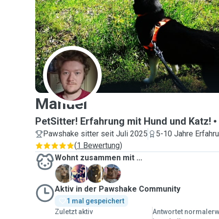
M
Manuel
PetSitter! Erfahrung mit Hund und Katz!
Pawshake sitter seit Juli 2025
5-10 Jahre Erfahr
(
1 Bewertung
)
Wohnt zusammen mit ...
H
L
S
S
Aktiv in der Pawshake Community
1 mal gespeichert
Zuletzt aktiv
Antwortet normaler