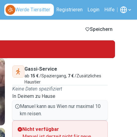
Werde Tiersitter
Registrieren
Login
Hilfe
Speichern
Gassi-Service
ab
15 €
/Spaziergang,
7 €
/Zusätzliches
Haustier
Keine Daten spezifiziert
In Deinem zu Hause
Manuel kann aus Wien nur maximal 10
km reisen.
Nicht verfügbar
Manuel ist derzeit nicht für neue