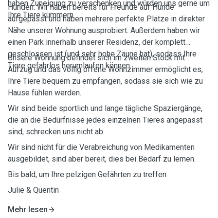
haben Zuneigung zu verschenken und würden uns gerne um
Hunden. Wir haben bereits für Freunde auf Hunde
Ihre Tiere kümmern.
aufgepasst und haben mehrere perfekte Plätze in direkter
Nähe unserer Wohnung ausprobiert. Außerdem haben wir
einen Park innerhalb unserer Residenz, der komplett
geschlossen ist (und sehr hohe Zäune hat), sodass Ihre
Unsere Wohnung befindet sich im zweiten Stock mit
Tiere gefahrlos herumlaufen können.
Aufzug und das völlig offene Wohnzimmer ermöglicht es,
Ihre Tiere bequem zu empfangen, sodass sie sich wie zu
Hause fühlen werden.
Wir sind beide sportlich und lange tägliche Spaziergänge,
die an die Bedürfnisse jedes einzelnen Tieres angepasst
sind, schrecken uns nicht ab.
Wir sind nicht für die Verabreichung von Medikamenten
ausgebildet, sind aber bereit, dies bei Bedarf zu lernen.
Bis bald, um Ihre pelzigen Gefährten zu treffen
Julie & Quentin
Mehr lesen