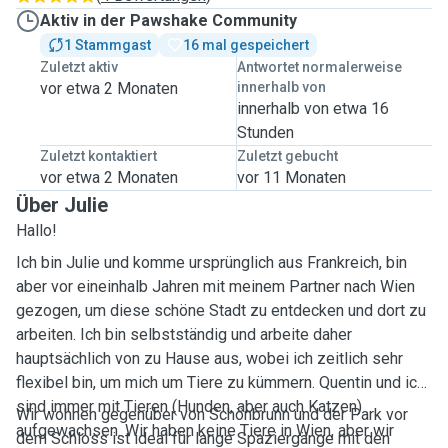
Aktiv in der Pawshake Community
1 Stammgast
16 mal gespeichert
Zuletzt aktiv
Antwortet normalerweise
vor etwa 2 Monaten
innerhalb von
innerhalb von etwa 16
Stunden
Zuletzt kontaktiert
Zuletzt gebucht
vor etwa 2 Monaten
vor 11 Monaten
Über Julie
Hallo!
Ich bin Julie und komme ursprünglich aus Frankreich, bin
aber vor eineinhalb Jahren mit meinem Partner nach Wien
gezogen, um diese schöne Stadt zu entdecken und dort zu
arbeiten. Ich bin selbstständig und arbeite daher
hauptsächlich von zu Hause aus, wobei ich zeitlich sehr
flexibel bin, um mich um Tiere zu kümmern. Quentin und ich
sind immer mit Tieren (Hunden, aber auch Katzen)
Wir wohnen gegenüber von Schönbrunn und der Park vor
aufgewachsen. Wir haben keine Tiere in Wien, aber wir
dem Schloss ist ideal für lange Spaziergänge mit den