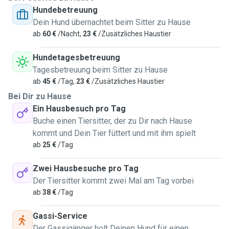
Hundebetreuung
I love spending time in nature and going on long walks, and
Dein Hund übernachtet beim Sitter zu Hause
I'd be happy to bring your dog along for the adventure!
ab
60 €
/Nacht,
23 €
/Zusätzliches Haustier
Whether it’s cuddles, playtime, or just someone reliable to
look after your pet while you're away, I’ll treat them as if
Hundetagesbetreuung
they were my own.
Tagesbetreuung beim Sitter zu Hause
ab
45 €
/Tag,
23 €
/Zusätzliches Haustier
Feel free to reach out - I’d love to meet you and your furry
Bei Dir zu Hause
friend!
Ein Hausbesuch pro Tag
Buche einen Tiersitter, der zu Dir nach Hause
kommt und Dein Tier füttert und mit ihm spielt
ab
25 €
/Tag
Zwei Hausbesuche pro Tag
Der Tiersitter kommt zwei Mal am Tag vorbei
ab
38 €
/Tag
Gassi-Service
Der Gassigänger holt Deinen Hund für einen