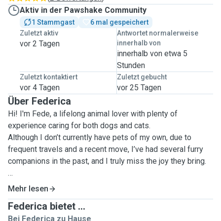
Aktiv in der Pawshake Community
1 Stammgast
6 mal gespeichert
Zuletzt aktiv
Antwortet normalerweise
vor 2 Tagen
innerhalb von
innerhalb von etwa 5
Stunden
Zuletzt kontaktiert
Zuletzt gebucht
vor 4 Tagen
vor 25 Tagen
Über Federica
Hi! I'm Fede, a lifelong animal lover with plenty of
experience caring for both dogs and cats.
Although I don’t currently have pets of my own, due to
frequent travels and a recent move, I’ve had several furry
companions in the past, and I truly miss the joy they bring.
I offer dog walking, pet boarding, and home visits, all
Mehr lesen
tailored to meet the needs of your pet. I live in a cozy
Federica bietet ...
apartment with a small garden, perfect for some outdoor
Bei Federica zu Hause
play and relaxation.