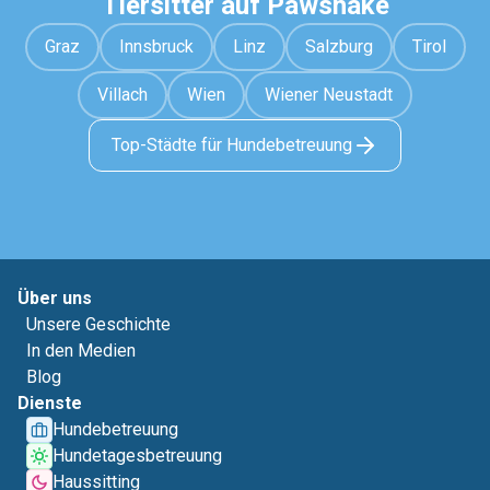
Tiersitter auf Pawshake
Graz
Innsbruck
Linz
Salzburg
Tirol
Villach
Wien
Wiener Neustadt
Top-Städte für Hundebetreuung
Über uns
Unsere Geschichte
In den Medien
Blog
Dienste
Hundebetreuung
Hundetagesbetreuung
Haussitting