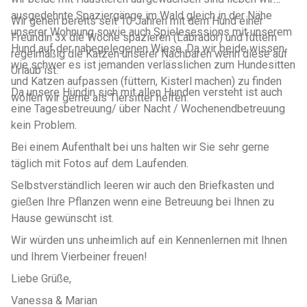
ausgedehnte Spaziergänge im Wald gleich in der Nähe
Wir gehen bereits seit 10 Jahren mit dem Hund einer
unserer Wohnung sowie auch Spielesessions mit unserem
Freundin 3x die Woche spazieren (Labrador) und füttern
Hund auf der nahegelegenen Wiese. Da wir beide wissen
regelmäßig die Katzen unserer Nachbaren wenn diese auf
wie schwer es ist jemanden verlässlichen zum Hundesitten
Urlaub ist.
und Katzen aufpassen (füttern, Kisterl machen) zu finden
Da unsere Hündin sich mit allen Hunden versteht ist auch
wollen wir gerne als Tiersitter helfen.
eine Tagesbetreuung/ über Nacht / Wochenendbetreuung
kein Problem.
Bei einem Aufenthalt bei uns halten wir Sie sehr gerne
täglich mit Fotos auf dem Laufenden.
Selbstverständlich leeren wir auch den Briefkasten und
gießen Ihre Pflanzen wenn eine Betreuung bei Ihnen zu
Hause gewünscht ist.
Wir würden uns unheimlich auf ein Kennenlernen mit Ihnen
und Ihrem Vierbeiner freuen!
Liebe Grüße,
Vanessa & Marian