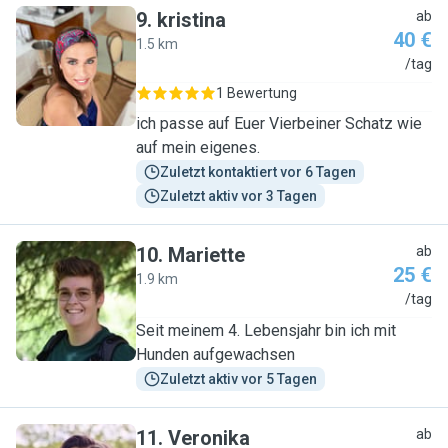
9
.
kristina
ab
40 €
1.5 km
K
/tag
1 Bewertung
ich passe auf Euer Vierbeiner Schatz wie
auf mein eigenes.
Zuletzt kontaktiert vor 6 Tagen
Zuletzt aktiv vor 3 Tagen
10
.
Mariette
ab
25 €
1.9 km
M
/tag
Seit meinem 4. Lebensjahr bin ich mit
Hunden aufgewachsen
Zuletzt aktiv vor 5 Tagen
11
.
Veronika
ab