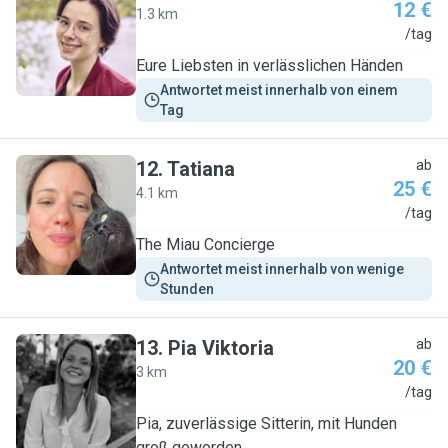
12 €
1.3 km
V
/tag
Eure Liebsten in verlässlichen Händen
Antwortet meist innerhalb von einem 
Tag
12
.
Tatiana
ab
25 €
4.1 km
T
/tag
The Miau Concierge
Antwortet meist innerhalb von wenige 
Stunden
13
.
Pia Viktoria
ab
20 €
3 km
P
/tag
Pia, zuverlässige Sitterin, mit Hunden
groß geworden