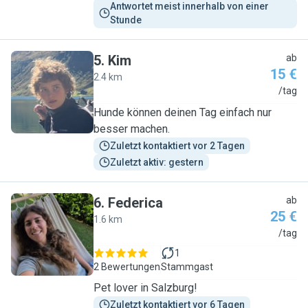
Antwortet meist innerhalb von einer 
Stunde
5
.
Kim
ab
15 €
2.4 km
K
/tag
Hunde können deinen Tag einfach nur
besser machen.
Zuletzt kontaktiert vor 2 Tagen
Zuletzt aktiv: gestern
6
.
Federica
ab
25 €
1.6 km
F
/tag
1
2 Bewertungen
Stammgast
Pet lover in Salzburg!
Zuletzt kontaktiert vor 6 Tagen