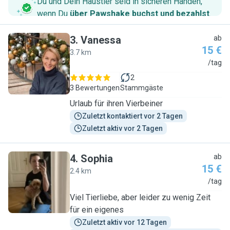
Du und Dein Haustier seid in sicheren Händen,
wenn Du
über Pawshake buchst und bezahlst
.
3
.
Vanessa
ab
15 €
3.7 km
V
/tag
2
3 Bewertungen
Stammgäste
Urlaub für ihren Vierbeiner
Zuletzt kontaktiert vor 2 Tagen
Zuletzt aktiv vor 2 Tagen
4
.
Sophia
ab
15 €
2.4 km
S
/tag
Viel Tierliebe, aber leider zu wenig Zeit
für ein eigenes
Zuletzt aktiv vor 12 Tagen