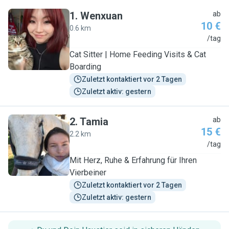
1
.
Wenxuan
ab
10 €
0.6 km
W
/tag
Cat Sitter | Home Feeding Visits & Cat
Boarding
Zuletzt kontaktiert vor 2 Tagen
Zuletzt aktiv: gestern
2
.
Tamia
ab
15 €
2.2 km
T
/tag
Mit Herz, Ruhe & Erfahrung für Ihren
Vierbeiner
Zuletzt kontaktiert vor 2 Tagen
Zuletzt aktiv: gestern