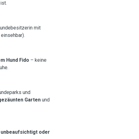
ist.
Hundebesitzerin mit
 einsehbar).
em Hund Fido
– keine
uhe.
undeparks und
ngezäunten Garten
und
 unbeaufsichtigt oder