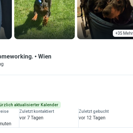
+35 Mehr
homeworking.
Wien
ng
ürzlich aktualisierter Kalender
weise
Zuletzt kontaktiert
Zuletzt gebucht
vor 7 Tagen
vor 12 Tagen
inuten