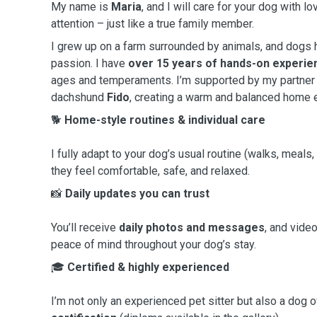
My name is
Maria
, and I will care for your dog with lo
attention – just like a true family member.
I grew up on a farm surrounded by animals, and dogs
passion. I have
over 15 years of hands-on experie
ages and temperaments. I’m supported by my partner a
dachshund
Fido
, creating a warm and balanced home 
🐕
Home-style routines & individual care
I fully adapt to your dog’s usual routine (walks, meals,
they feel comfortable, safe, and relaxed.
📸
Daily updates you can trust
You’ll receive
daily photos and messages
, and vide
peace of mind throughout your dog’s stay.
🎓
Certified & highly experienced
I’m not only an experienced pet sitter but also a dog