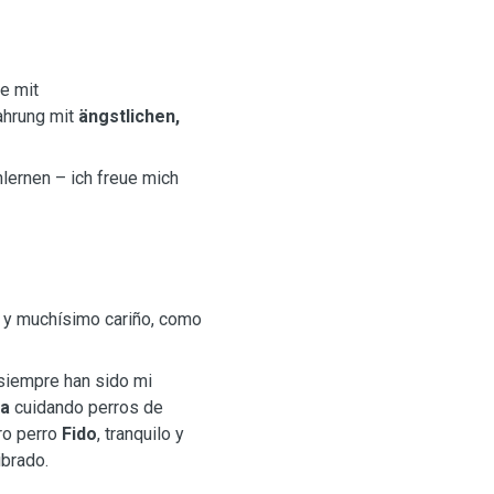
e mit
ahrung mit
ängstlichen,
lernen – ich freue mich
o y muchísimo cariño, como
 siempre han sido mi
ia
cuidando perros de
ro perro
Fido
, tranquilo y
ibrado.