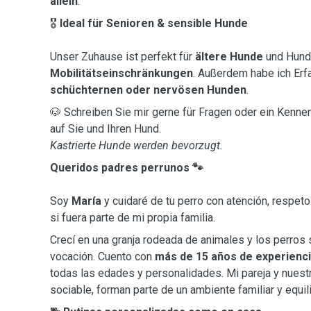
allein
.
🎖
Ideal für Senioren & sensible Hunde
Unser Zuhause ist perfekt für
ältere Hunde
und Hund
Mobilitätseinschränkungen
. Außerdem habe ich Erf
schüchternen oder nervösen Hunden
.
🐶 Schreiben Sie mir gerne für Fragen oder ein Kennen
auf Sie und Ihren Hund.
Kastrierte Hunde werden bevorzugt.
Queridos padres perrunos 🐾
Soy
María
y cuidaré de tu perro con atención, respet
si fuera parte de mi propia familia.
Crecí en una granja rodeada de animales y los perros
vocación. Cuento con
más de 15 años de experienc
todas las edades y personalidades. Mi pareja y nuest
sociable, forman parte de un ambiente familiar y equil