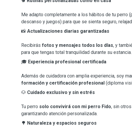
🐕
Rutinas personalizadas como en casa
Me adapto completamente a los hábitos de tu perro 
descanso y juegos) para que se sienta seguro, relajado
📸
Actualizaciones diarias garantizadas
Recibirás
fotos y mensajes todos los días
, y tambi
para que tengas total tranquilidad durante su estancia.
🎓
Experiencia profesional certificada
Además de cuidadora con amplia experiencia, soy ma
formación y certificación profesional
(diploma visib
🐶
Cuidado exclusivo y sin estrés
Tu perro
solo convivirá con mi perro Fido
, sin otro
garantizando atención personalizada.
🌳
Naturaleza y espacios seguros