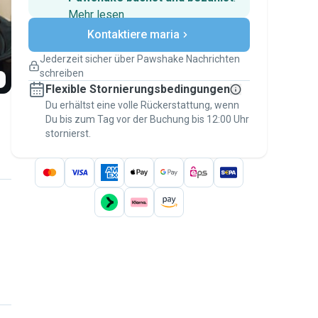
Mehr lesen
Sichere Zahlungen
Kontaktiere maria
Unterstützung, falls sich Deine
Pläne ändern
Jederzeit sicher über Pawshake Nachrichten
Versicherte Buchungen
schreiben
Erledige alles über Pawshake – von der
Flexible Stornierungsbedingungen
ersten Nachricht bis zur Bezahlung –, um
über die
Du erhältst eine volle Rückerstattung, wenn
Pawshake-Garantie
abgesichert zu
Du bis zum Tag vor der Buchung bis 12:00 Uhr
sein
stornierst.