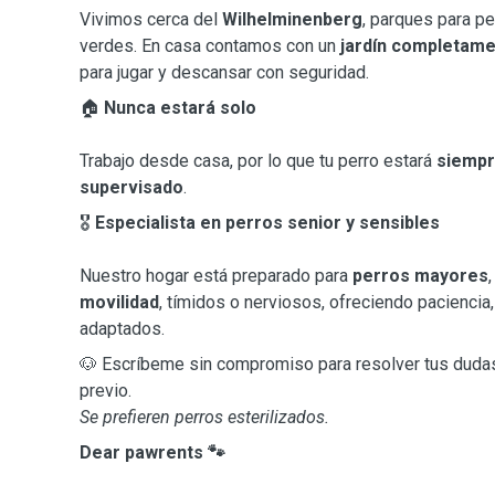
Vivimos cerca del
Wilhelminenberg
, parques para p
verdes. En casa contamos con un
jardín completam
para jugar y descansar con seguridad.
🏠
Nunca estará solo
Trabajo desde casa, por lo que tu perro estará
siempr
supervisado
.
🎖
Especialista en perros senior y sensibles
Nuestro hogar está preparado para
perros mayores
movilidad
, tímidos o nerviosos, ofreciendo paciencia
adaptados.
🐶 Escríbeme sin compromiso para resolver tus dudas
previo.
Se prefieren perros esterilizados.
Dear pawrents 🐾