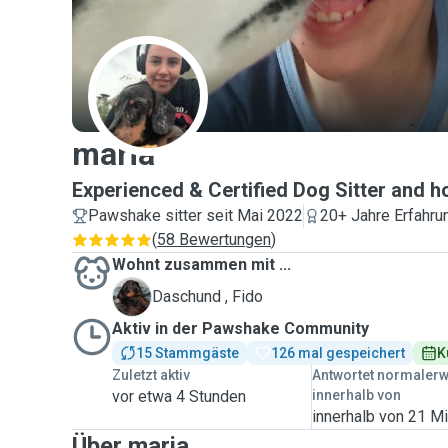
M
maria
Experienced & Certified Dog Sitter and 
Pawshake sitter seit Mai 2022
20+ Jahre Erfahru
(
58 Bewertungen
)
Wohnt zusammen mit ...
F
Daschund , Fido
Aktiv in der Pawshake Community
15 Stammgäste
126 mal gespeichert
K
Zuletzt aktiv
Antwortet normaler
vor etwa 4 Stunden
innerhalb von
innerhalb von 21 M
Über maria