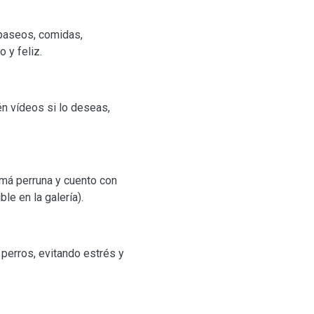
(paseos, comidas,
 y feliz.
én vídeos si lo deseas,
má perruna y cuento con
le en la galería).
s perros, evitando estrés y