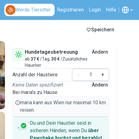
Werde Tiersitter
Registrieren
Login
Hilfe
Speichern
Hundetagesbetreuung
Ändern
ab
37 €
/Tag,
30 €
/Zusätzliches
Haustier
Anzahl der Haustiere
-
+
Keine Daten spezifiziert
Ändern
Bei maria's zu Hause
maria kann aus Wien nur maximal 10 km
reisen.
Du und Dein Haustier seid in
sicheren Händen, wenn Du
über
Pawshake buchst und bezahlst
.