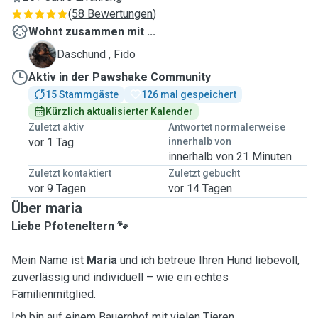
(
58 Bewertungen
)
Wohnt zusammen mit ...
F
Daschund , Fido
Aktiv in der Pawshake Community
15 Stammgäste
126 mal gespeichert
Kürzlich aktualisierter Kalender
Zuletzt aktiv
Antwortet normalerweise
vor 1 Tag
innerhalb von
innerhalb von 21 Minuten
Zuletzt kontaktiert
Zuletzt gebucht
vor 9 Tagen
vor 14 Tagen
Über maria
Liebe Pfoteneltern 🐾
Mein Name ist
Maria
und ich betreue Ihren Hund liebevoll,
zuverlässig und individuell – wie ein echtes
Familienmitglied.
Ich bin auf einem Bauernhof mit vielen Tieren