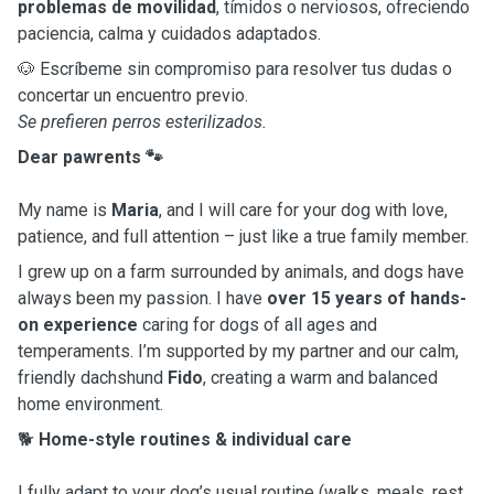
problemas de movilidad
, tímidos o nerviosos, ofreciendo
paciencia, calma y cuidados adaptados.
🐶 Escríbeme sin compromiso para resolver tus dudas o
concertar un encuentro previo.
Se prefieren perros esterilizados.
Dear pawrents 🐾
My name is
Maria
, and I will care for your dog with love,
patience, and full attention – just like a true family member.
I grew up on a farm surrounded by animals, and dogs have
always been my passion. I have
over 15 years of hands-
on experience
caring for dogs of all ages and
temperaments. I’m supported by my partner and our calm,
friendly dachshund
Fido
, creating a warm and balanced
home environment.
🐕
Home-style routines & individual care
I fully adapt to your dog’s usual routine (walks, meals, rest,