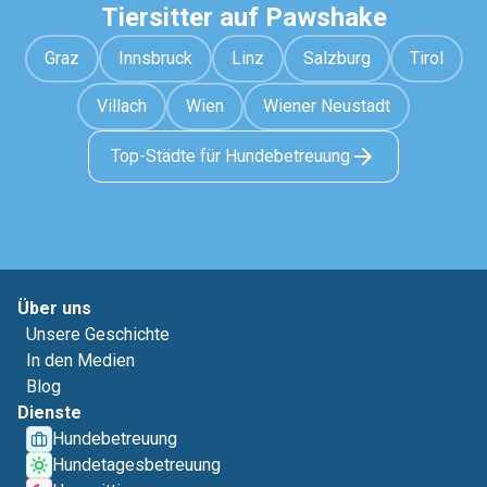
Tiersitter auf Pawshake
Graz
Innsbruck
Linz
Salzburg
Tirol
Villach
Wien
Wiener Neustadt
Top-Städte für Hundebetreuung
Über uns
Unsere Geschichte
In den Medien
Blog
Dienste
Hundebetreuung
Hundetagesbetreuung