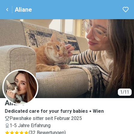
Aliane
A
1/11
Aliane
Dedicated care for your furry babies
Wien
Pawshake sitter seit Februar 2025
1-5 Jahre Erfahrung
(
32 Bewertungen
)