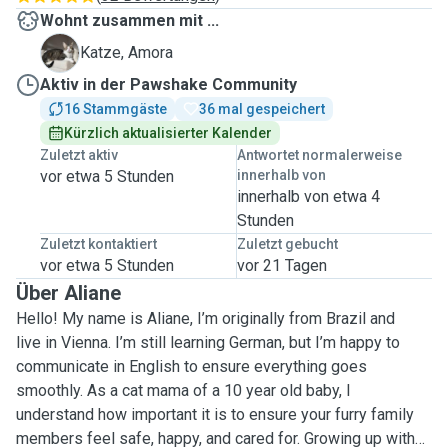
Wohnt zusammen mit ...
A
Katze, Amora
Aktiv in der Pawshake Community
16 Stammgäste
36 mal gespeichert
Kürzlich aktualisierter Kalender
Zuletzt aktiv
Antwortet normalerweise
vor etwa 5 Stunden
innerhalb von
innerhalb von etwa 4
Stunden
Zuletzt kontaktiert
Zuletzt gebucht
vor etwa 5 Stunden
vor 21 Tagen
Über Aliane
Hello! My name is Aliane, I’m originally from Brazil and
live in Vienna. I’m still learning German, but I’m happy to
communicate in English to ensure everything goes
smoothly. As a cat mama of a 10 year old baby, I
understand how important it is to ensure your furry family
members feel safe, happy, and cared for. Growing up with