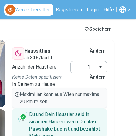
Werde Tiersitter
Registrieren
Login
Hilfe
Speichern
Haussitting
Ändern
ab
80 €
/Nacht
Anzahl der Haustiere
-
+
Keine Daten spezifiziert
Ändern
In Deinem zu Hause
Maximilian kann aus Wien nur maximal
20 km reisen.
Du und Dein Haustier seid in
sicheren Händen, wenn Du
über
Pawshake buchst und bezahlst
.