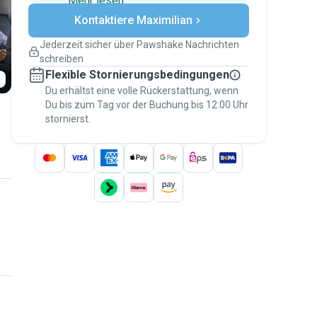
Mehr lesen
Sichere Zahlungen
Kontaktiere Maximilian
Unterstützung, falls sich Deine
Pläne ändern
Jederzeit sicher über Pawshake Nachrichten
Versicherte Buchungen
schreiben
Erledige alles über Pawshake – von der
Flexible Stornierungsbedingungen
ersten Nachricht bis zur Bezahlung –, um
über die
Du erhältst eine volle Rückerstattung, wenn
Pawshake-Garantie
abgesichert zu
Du bis zum Tag vor der Buchung bis 12:00 Uhr
sein
stornierst.