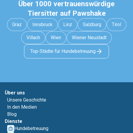
Über 1000 vertrauenswürdige
Tiersitter auf Pawshake
Graz
Innsbruck
Linz
Salzburg
Tirol
Villach
Wien
Wiener Neustadt
Top-Städte für Hundebetreuung
Über uns
Unsere Geschichte
In den Medien
Blog
Dienste
Hundebetreuung