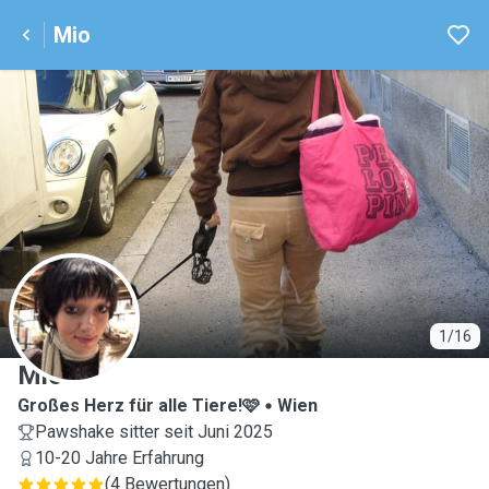
Mio
M
1/16
Mio
Großes Herz für alle Tiere!🩷
Wien
Pawshake sitter seit Juni 2025
10-20 Jahre Erfahrung
(
4 Bewertungen
)