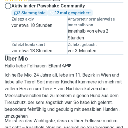
Aktiv in der Pawshake Community
3 Stammgäste
12 mal gespeichert
Zuletzt aktiv
Antwortet normalerweise
vor etwa 18 Stunden
innerhalb von
innerhalb von etwa 2
Stunden
Zuletzt kontaktiert
Zuletzt gebucht
vor etwa 18 Stunden
vor 3 Monaten
Über Mio
Hallo liebe Fellnasen-Eltern! 🐶💖
Ich heiße Mio, 24 Jahre alt, lebe im 11. Bezirk in Wien und
liebe alle Tiere! Seit meiner Kindheit kümmere ich mich mit
vollem Herzen um Tiere – von Nachbarskatzen über
Meerschweinchen bis zu meinem eigenen Hund aus dem
Tierschutz, der sehr ängstlich war. So habe ich gelernt,
besonders feinfühlig und geduldig mit sensiblen Hunden
umzugehen.
Mir ist es das Wichtigste, dass es Ihrer Fellnase rundum
gut geht – Kuscheln, Spielen, ausgiebige Spaziergänge und