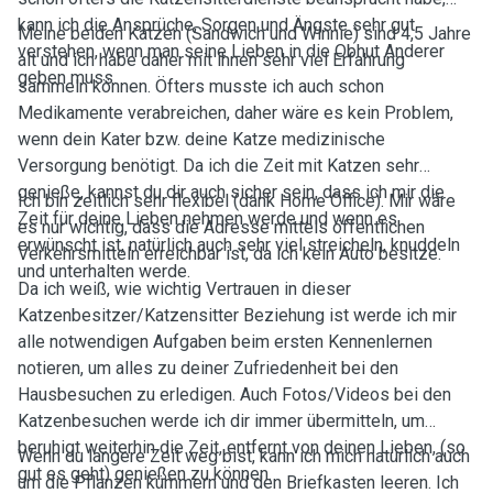
kann ich die Ansprüche, Sorgen und Ängste sehr gut
Meine beiden Katzen (Sandwich und Winnie) sind 4,5 Jahre
verstehen, wenn man seine Lieben in die Obhut Anderer
alt und ich habe daher mit ihnen sehr viel Erfahrung
geben muss.
sammeln können. Öfters musste ich auch schon
Medikamente verabreichen, daher wäre es kein Problem,
wenn dein Kater bzw. deine Katze medizinische
Versorgung benötigt. Da ich die Zeit mit Katzen sehr
genieße, kannst du dir auch sicher sein, dass ich mir die
Ich bin zeitlich sehr flexibel (dank Home Office). Mir wäre
Zeit für deine Lieben nehmen werde und wenn es
es nur wichtig, dass die Adresse mittels öffentlichen
erwünscht ist, natürlich auch sehr viel streicheln, knuddeln
Verkehrsmitteln erreichbar ist, da ich kein Auto besitze.
und unterhalten werde.
Da ich weiß, wie wichtig Vertrauen in dieser
Katzenbesitzer/Katzensitter Beziehung ist werde ich mir
alle notwendigen Aufgaben beim ersten Kennenlernen
notieren, um alles zu deiner Zufriedenheit bei den
Hausbesuchen zu erledigen. Auch Fotos/Videos bei den
Katzenbesuchen werde ich dir immer übermitteln, um
beruhigt weiterhin die Zeit, entfernt von deinen Lieben, (so
Wenn du längere Zeit weg bist, kann ich mich natürlich auch
gut es geht) genießen zu können.
um die Pflanzen kümmern und den Briefkasten leeren. Ich