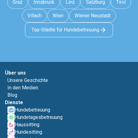
Graz
Innsbruck
Linz
Salzburg
Tirol
Villach
Wien
Wiener Neustadt
Top-Städte für Hundebetreuung
Über uns
Unsere Geschichte
In den Medien
Blog
Dienste
Hundebetreuung
Hundetagesbetreuung
Haussitting
Hundesitting