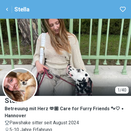
Stella
S
1/40
Stella
Betreuung mit Herz 🫶🏽 Care for Furry Friends 🐾🤍
Hannover
Pawshake sitter seit August 2024
5-10 Jahre Erfahrung