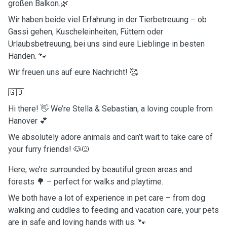
großen Balkon.🌿
Wir haben beide viel Erfahrung in der Tierbetreuung – ob
Gassi gehen, Kuscheleinheiten, Füttern oder
Urlaubsbetreuung, bei uns sind eure Lieblinge in besten
Händen. 🐾
Wir freuen uns auf eure Nachricht! 🥰
🇬🇧
Hi there! 👋 We’re Stella & Sebastian, a loving couple from
Hanover 💕
We absolutely adore animals and can’t wait to take care of
your furry friends! 🐶🐱
Here, we’re surrounded by beautiful green areas and
forests 🌳 – perfect for walks and playtime.
We both have a lot of experience in pet care – from dog
walking and cuddles to feeding and vacation care, your pets
are in safe and loving hands with us. 🐾