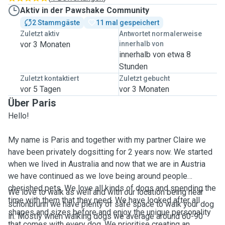
Aktiv in der Pawshake Community
2 Stammgäste
11 mal gespeichert
Zuletzt aktiv
Antwortet normalerweise
vor 3 Monaten
innerhalb von
innerhalb von etwa 8
Stunden
Zuletzt kontaktiert
Zuletzt gebucht
vor 5 Tagen
vor 3 Monaten
Über Paris
Hello!
My name is Paris and together with my partner Claire we
have been privately dogsitting for 2 years now. We started
when we lived in Australia and now that we are in Austria
we have continued as we love being around people
cherished pets. We love all kinds of dogs and spending the
We love to walk as well and with our location being near
time with them that they need. We have looked after all
schonbrunn we have plenty of safe space to walk your dog
shapes and sizes before and enjoy the unique personality
in. Mostly when walking dogs we average around 60-90
that comes with every dog. We prioritise creating an