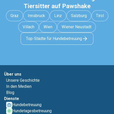
Tiersitter auf Pawshake
Graz
Innsbruck
Linz
Salzburg
Tirol
Villach
Wien
Wiener Neustadt
Top-Städte für Hundebetreuung
Über uns
Unsere Geschichte
In den Medien
Blog
Dienste
Hundebetreuung
Hundetagesbetreuung