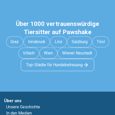
Über 1000 vertrauenswürdige
Tiersitter auf Pawshake
Graz
Innsbruck
Linz
Salzburg
Tirol
Villach
Wien
Wiener Neustadt
Top-Städte für Hundebetreuung
Über uns
Unsere Geschichte
In den Medien