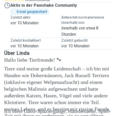
Aktiv in der Pawshake Community
6 mal gespeichert
Zuletzt aktiv
Antwortet normalerweise
vor 10 Monaten
innerhalb von
innerhalb von etwa 8
Stunden
Zuletzt kontaktiert
Zuletzt gebucht
vor 10 Monaten
vor 10 Monaten
Über Linda
Hallo liebe Tierfreunde! 🐾
Tiere sind meine große Leidenschaft – ich bin mit
Hunden wie Dobermännern, Jack Russell Terriern
(inklusive eigener Welpenaufzucht) und einem
belgischen Malinois aufgewachsen und hatte
außerdem Katzen, Hasen, Vögel und viele andere
Kleintiere. Tiere waren schon immer ein Teil
meines Lebens, und es bereitet mir riesige Freude,
Ich biete Gassi-Spaziergänge, Hausbesuche, Spiel-
Zeit mit ihnen zu verbringen, sie zu verwöhnen