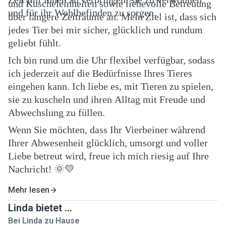
und Kuscheleinheiten sowie liebevolle Betreuung
und für ihr Wohlbefinden zu sorgen.
über längere Zeiträume an. Mein Ziel ist, dass sich
jedes Tier bei mir sicher, glücklich und rundum
geliebt fühlt.
Ich bin rund um die Uhr flexibel verfügbar, sodass
ich jederzeit auf die Bedürfnisse Ihres Tieres
eingehen kann. Ich liebe es, mit Tieren zu spielen,
sie zu kuscheln und ihren Alltag mit Freude und
Abwechslung zu füllen.
Wenn Sie möchten, dass Ihr Vierbeiner während
Ihrer Abwesenheit glücklich, umsorgt und voller
Liebe betreut wird, freue ich mich riesig auf Ihre
Nachricht! 🌞💛
Mehr lesen
Linda bietet ...
Bei Linda zu Hause