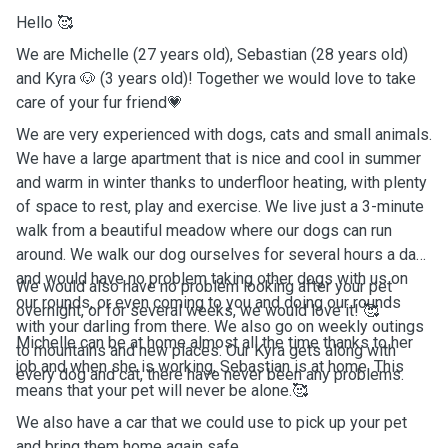
Hello 🥰
We are Michelle (27 years old), Sebastian (28 years old)
and Kyra 🐶 (3 years old)! Together we would love to take
care of your fur friend💗
We are very experienced with dogs, cats and small animals.
We have a large apartment that is nice and cool in summer
and warm in winter thanks to underfloor heating, with plenty
of space to rest, play and exercise. We live just a 3-minute
walk from a beautiful meadow where our dogs can run
around. We walk our dog ourselves for several hours a day
and would have no problem taking other dogs with us on
We would also have no problem looking after your pet
our rounds, or even coming to you and doing our rounds
overnight, or for several weeks, we would love it! 🥰
with your darling from there. We also go on weekly outings
Michelle can be at home almost all the time thanks to her
to mountains and new places. Our Kyra gets along with
job and when she is working, Sebastian is at home. This
every dog and cat, there have never been any problems.
means that your pet will never be alone.🥰
We also have a car that we could use to pick up your pet
and bring them home again safe.