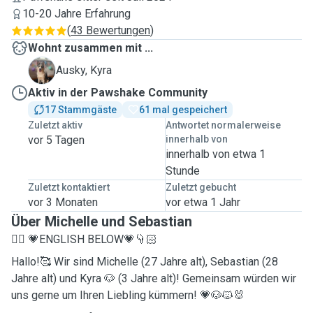
10-20 Jahre Erfahrung
(
43 Bewertungen
)
Wohnt zusammen mit ...
K
Ausky, Kyra
Aktiv in der Pawshake Community
17 Stammgäste
61 mal gespeichert
Zuletzt aktiv
Antwortet normalerweise
vor 5 Tagen
innerhalb von
innerhalb von etwa 1
Stunde
Zuletzt kontaktiert
Zuletzt gebucht
vor 3 Monaten
vor etwa 1 Jahr
Über Michelle und Sebastian
👇🏻 💗ENGLISH BELOW💗👇🏻
Hallo!🥰 Wir sind Michelle (27 Jahre alt), Sebastian (28
Jahre alt) und Kyra 🐶 (3 Jahre alt)! Gemeinsam würden wir
uns gerne um Ihren Liebling kümmern! 💗🐶🐱🐰