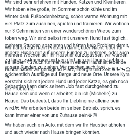
Wir sind sehr erfahren mit Hunden, Katzen und Kleintieren.
Wir haben eine große, im Sommer schön kühle und im
Winter dank Fußbodenheizung, schön warme Wohnung mit
viel Platz zum ausruhen, spielen und trainieren. Wir wohnen
nur 3 Gehminuten von einer wunderschönen Wiese zum
toben weg. Wir sind selbst mit unserem Hund fast täglich
mehrere Stunden spazieren und hätten kein Problem damit,
Wir hätten auch kein Problem damit, über Nacht, oder für
andere Hunde mit auf unsere Runden zu nehmen, oder auch
mehrere Wochen auf Ihr Haustier aufzupassen, wir würden
zu Ihnen zu kommen und von dort aus mit Ihrem Liebling
es lieben! 🥰 Auch für mehrere in einem Haushalt lebende
unsere Runden zu ziehen. Wir machen auch fast
Hunde haben wir genügend Platz, Energie und Zeit.🐕🐩🐕‍🦺
wöchentlich Ausflüge auf Berge und neue Orte. Unsere Kyra
🦮
versteht sich mit jedem Hund und jeder Katze, es gab noch
Sebastian kann dank seinem Job fast durchgehend zu
nie Probleme.
Hause sein und wenn er arbeitet, bin ich (Michelle) zu
Hause. Das bedeutet, dass Ihr Liebling nie alleine sein
wird.🥰 Wir arbeiten beide im selben Betrieb, sprich, es
kann immer einer von uns Zuhause sein🫶🏼
Wir haben auch ein Auto, mit dem wir Ihr Haustier abholen
und auch wieder nach Hause bringen könnten.