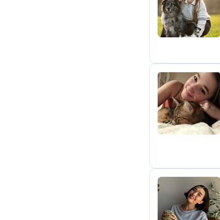
R
A
A