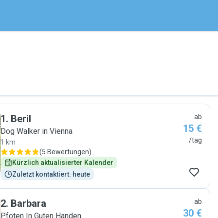
1
.
Beril
ab
15 €
Dog Walker in Vienna
/tag
1 km
(
5 Bewertungen
)
Kürzlich aktualisierter Kalender
Zuletzt kontaktiert: heute
2
.
Barbara
ab
30 €
Pfoten In Guten Händen