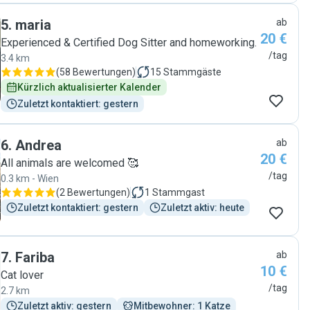
5
.
maria
ab
20 €
Experienced & Certified Dog Sitter and homeworking.
/tag
3.4 km
(
58 Bewertungen
)
15
Stammgäste
Kürzlich aktualisierter Kalender
Zuletzt kontaktiert: gestern
6
.
Andrea
ab
20 €
All animals are welcomed 🥰
/tag
0.3 km - Wien
(
2 Bewertungen
)
1
Stammgast
Zuletzt kontaktiert: gestern
Zuletzt aktiv: heute
7
.
Fariba
ab
10 €
Cat lover
/tag
2.7 km
Zuletzt aktiv: gestern
Mitbewohner: 1 Katze