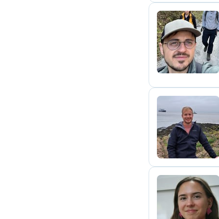
S
D
M