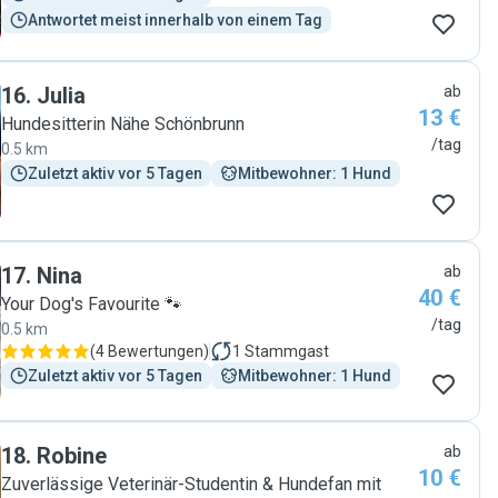
Antwortet meist innerhalb von einem Tag
16
.
Julia
ab
13 €
Hundesitterin Nähe Schönbrunn
/tag
0.5 km
Zuletzt aktiv vor 5 Tagen
Mitbewohner: 1 Hund
17
.
Nina
ab
40 €
Your Dog's Favourite 🐾
/tag
0.5 km
(
4 Bewertungen
)
1
Stammgast
Zuletzt aktiv vor 5 Tagen
Mitbewohner: 1 Hund
18
.
Robine
ab
10 €
Zuverlässige Veterinär-Studentin & Hundefan mit