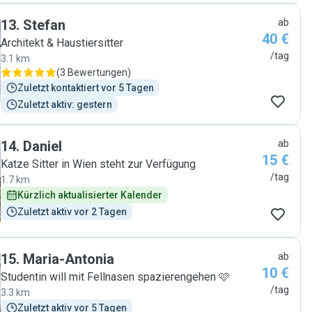
13
.
Stefan
ab
40 €
Architekt & Haustiersitter
/tag
3.1 km
(
3 Bewertungen
)
Zuletzt kontaktiert vor 5 Tagen
Zuletzt aktiv: gestern
14
.
Daniel
ab
15 €
Katze Sitter in Wien steht zur Verfügung
/tag
1.7 km
Kürzlich aktualisierter Kalender
Zuletzt aktiv vor 2 Tagen
15
.
Maria-Antonia
ab
10 €
Studentin will mit Fellnasen spazierengehen 🩷
/tag
3.3 km
Zuletzt aktiv vor 5 Tagen