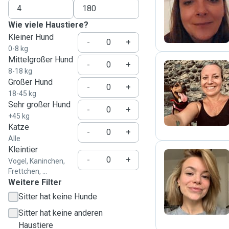
B
Wie viele Haustiere?
Kleiner Hund
-
+
0-8 kg
Mittelgroßer Hund
-
+
8-18 kg
Großer Hund
-
+
N
18-45 kg
Sehr großer Hund
-
+
+45 kg
Katze
-
+
Alle
Kleintier
-
+
Vogel, Kaninchen,
Frettchen, ...
M
Weitere Filter
Sitter hat keine Hunde
Sitter hat keine anderen
Haustiere