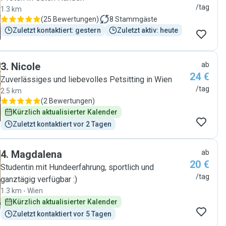
/tag
1.3 km
(
25 Bewertungen
)
8
Stammgäste
Zuletzt kontaktiert: gestern
Zuletzt aktiv: heute
3
.
Nicole
ab
24 €
Zuverlässiges und liebevolles Petsitting in Wien
/tag
2.5 km
(
2 Bewertungen
)
Kürzlich aktualisierter Kalender
Zuletzt kontaktiert vor 2 Tagen
4
.
Magdalena
ab
20 €
Studentin mit Hundeerfahrung, sportlich und
/tag
ganztägig verfügbar :)
1.3 km - Wien
Kürzlich aktualisierter Kalender
Zuletzt kontaktiert vor 5 Tagen