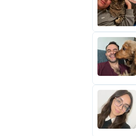
M
C
J