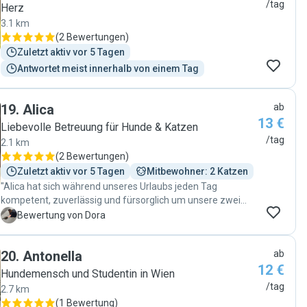
/tag
Herz
3.1 km
(
2 Bewertungen
)
Zuletzt aktiv vor 5 Tagen
Antwortet meist innerhalb von einem Tag
19
.
Alica
ab
13 €
Liebevolle Betreuung für Hunde & Katzen
/tag
2.1 km
(
2 Bewertungen
)
Zuletzt aktiv vor 5 Tagen
Mitbewohner: 2 Katzen
"Alica hat sich während unseres Urlaubs jeden Tag
kompetent, zuverlässig und fürsorglich um unsere zwei
Katzen gekümmert. Auch die Kommunikation
D
Bewertung von Dora
währenddessen war super. Wir sind wirklich sehr zufrieden
und können sie als Katzensitterin nur weiterempfehlen! 😊"
20
.
Antonella
ab
12 €
Hundemensch und Studentin in Wien
/tag
2.7 km
(
1 Bewertung
)