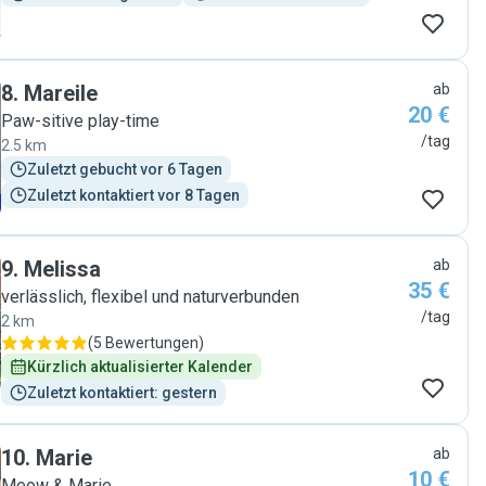
8
.
Mareile
ab
20 €
Paw-sitive play-time
/tag
2.5 km
Zuletzt gebucht vor 6 Tagen
Zuletzt kontaktiert vor 8 Tagen
9
.
Melissa
ab
35 €
verlässlich, flexibel und naturverbunden
/tag
2 km
(
5 Bewertungen
)
Kürzlich aktualisierter Kalender
Zuletzt kontaktiert: gestern
10
.
Marie
ab
10 €
Meow & Marie