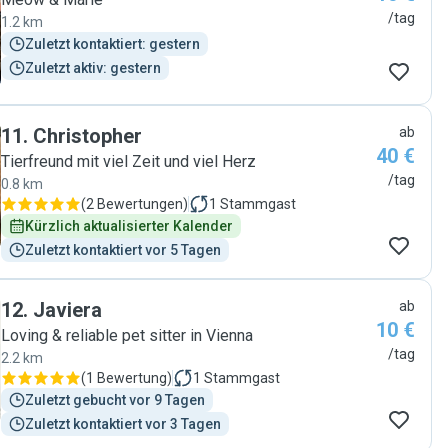
/tag
1.2 km
Zuletzt kontaktiert: gestern
Zuletzt aktiv: gestern
11
.
Christopher
ab
40 €
Tierfreund mit viel Zeit und viel Herz
/tag
0.8 km
(
2 Bewertungen
)
1
Stammgast
Kürzlich aktualisierter Kalender
Zuletzt kontaktiert vor 5 Tagen
12
.
Javiera
ab
10 €
Loving & reliable pet sitter in Vienna
/tag
2.2 km
(
1 Bewertung
)
1
Stammgast
Zuletzt gebucht vor 9 Tagen
Zuletzt kontaktiert vor 3 Tagen