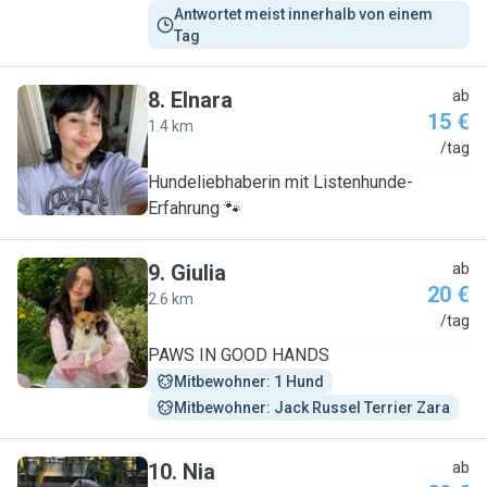
Antwortet meist innerhalb von einem 
Tag
8
.
Elnara
ab
15 €
1.4 km
E
/tag
Hundeliebhaberin mit Listenhunde-
Erfahrung 🐾
9
.
Giulia
ab
20 €
2.6 km
G
/tag
PAWS IN GOOD HANDS
Mitbewohner: 1 Hund
Mitbewohner: Jack Russel Terrier Zara
10
.
Nia
ab