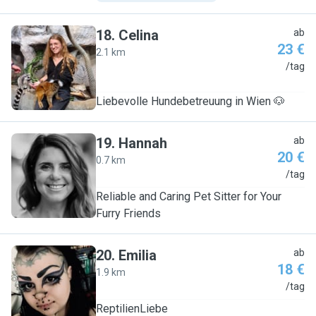
18
.
Celina
ab
23 €
2.1 km
C
/tag
Liebevolle Hundebetreuung in Wien 🐶
19
.
Hannah
ab
20 €
0.7 km
H
/tag
Reliable and Caring Pet Sitter for Your
Furry Friends
20
.
Emilia
ab
18 €
1.9 km
E
/tag
ReptilienLiebe