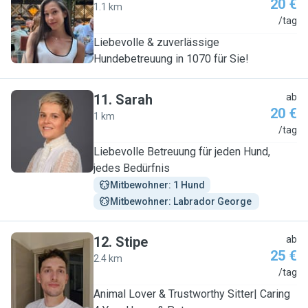
20 €
1.1 km
N
/tag
Liebevolle & zuverlässige
Hundebetreuung in 1070 für Sie!
11
.
Sarah
ab
20 €
1 km
S
/tag
Liebevolle Betreuung für jeden Hund,
jedes Bedürfnis
Mitbewohner: 1 Hund
Mitbewohner: Labrador George 
12
.
Stipe
ab
25 €
2.4 km
S
/tag
Animal Lover & Trustworthy Sitter| Caring