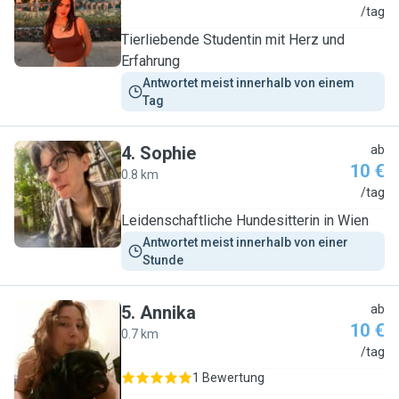
L
/tag
Tierliebende Studentin mit Herz und
Erfahrung
Antwortet meist innerhalb von einem 
Tag
4
.
Sophie
ab
10 €
0.8 km
S
/tag
Leidenschaftliche Hundesitterin in Wien
Antwortet meist innerhalb von einer 
Stunde
5
.
Annika
ab
10 €
0.7 km
A
/tag
1 Bewertung