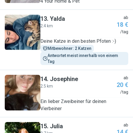
4 Your Home & Pet
13
.
Yalda
ab
18 €
2.4 km
Y
/tag
Deine Katze in den besten Pfoten :-)
Mitbewohner: 2 Katzen
Antwortet meist innerhalb von einem 
Tag
14
.
Josephine
ab
20 €
2.5 km
J
/tag
Ein lieber Zweibeiner für deinen
Vierbeiner
15
.
Julia
ab
14 €