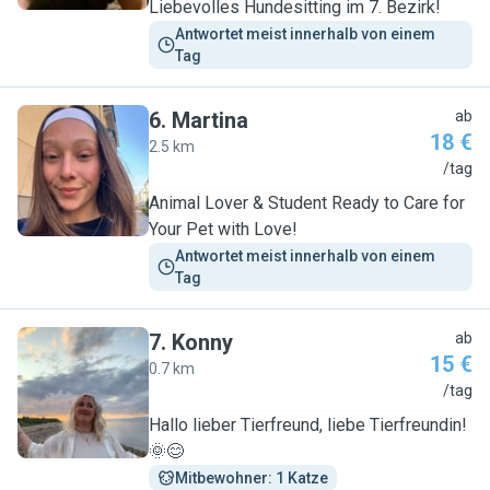
Liebevolles Hundesitting im 7. Bezirk!
Antwortet meist innerhalb von einem 
Tag
6
.
Martina
ab
18 €
2.5 km
M
/tag
Animal Lover & Student Ready to Care for
Your Pet with Love!
Antwortet meist innerhalb von einem 
Tag
7
.
Konny
ab
15 €
0.7 km
K
/tag
Hallo lieber Tierfreund, liebe Tierfreundin!
🌞😊
Mitbewohner: 1 Katze