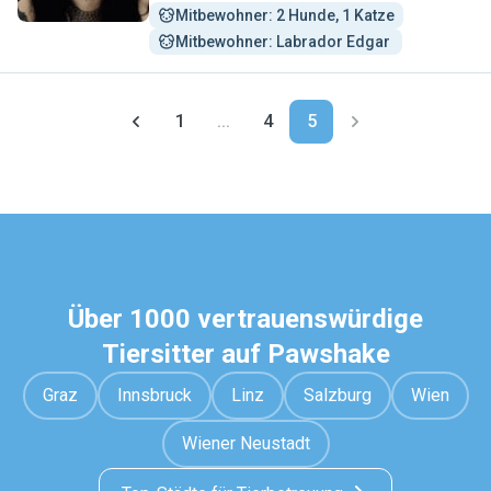
Mitbewohner: 2 Hunde, 1 Katze
Mitbewohner: Labrador Edgar 
1
...
4
5
Über 1000 vertrauenswürdige
Tiersitter auf Pawshake
Graz
Innsbruck
Linz
Salzburg
Wien
Wiener Neustadt