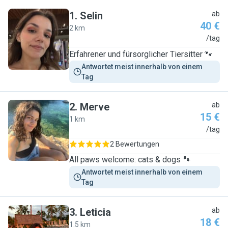
1
.
Selin
ab
40 €
2 km
S
/tag
Erfahrener und fürsorglicher Tiersitter 🐾
Antwortet meist innerhalb von einem 
Tag
2
.
Merve
ab
15 €
1 km
M
/tag
2 Bewertungen
All paws welcome: cats & dogs 🐾
Antwortet meist innerhalb von einem 
Tag
3
.
Leticia
ab
18 €
1.5 km