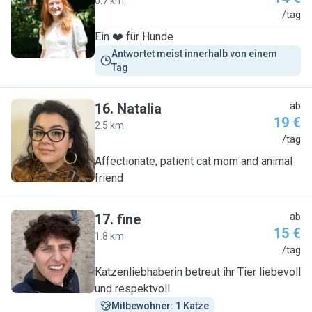
0.7 km
J
/tag
Ein ❤️ für Hunde
Antwortet meist innerhalb von einem 
Tag
16
.
Natalia
ab
19 €
2.5 km
N
/tag
Affectionate, patient cat mom and animal
friend
17
.
fine
ab
15 €
1.8 km
F
/tag
Katzenliebhaberin betreut ihr Tier liebevoll
und respektvoll
Mitbewohner: 1 Katze