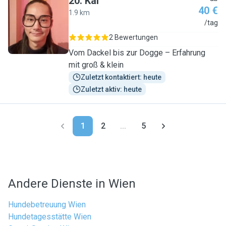
20
.
Kai
40 €
1.9 km
K
/tag
2 Bewertungen
Vom Dackel bis zur Dogge – Erfahrung
mit groß & klein
Zuletzt kontaktiert: heute
Zuletzt aktiv: heute
1
2
...
5
Andere Dienste in Wien
Hundebetreuung Wien
Hundetagesstätte Wien