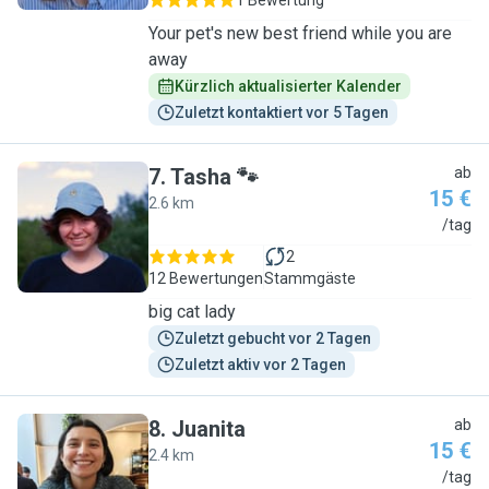
1 Bewertung
Your pet's new best friend while you are
away
Kürzlich aktualisierter Kalender
Zuletzt kontaktiert vor 5 Tagen
7
.
Tasha 🐾
ab
15 €
2.6 km
T
/tag
2
12 Bewertungen
Stammgäste
big cat lady
Zuletzt gebucht vor 2 Tagen
Zuletzt aktiv vor 2 Tagen
8
.
Juanita
ab
15 €
2.4 km
J
/tag