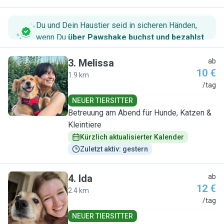
Du und Dein Haustier seid in sicheren Händen,
wenn Du
über Pawshake buchst und bezahlst
.
3
.
Melissa
ab
10 €
1.9 km
M
/tag
NEUER TIERSITTER
Betreuung am Abend für Hunde, Katzen &
Kleintiere
Kürzlich aktualisierter Kalender
Zuletzt aktiv: gestern
4
.
Ida
ab
12 €
2.4 km
I
/tag
NEUER TIERSITTER