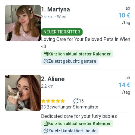
1
.
Martyna
ab
10 €
2.6 km - Wien
M
/tag
NEUER TIERSITTER
Loving Care for Your Beloved Pets in Wien
<3
Kürzlich aktualisierter Kalender
Zuletzt gebucht: gestern
2
.
Aliane
ab
14 €
2.2 km
A
/tag
16
33 Bewertungen
Stammgäste
Dedicated care for your furry babies
Kürzlich aktualisierter Kalender
Zuletzt kontaktiert: heute