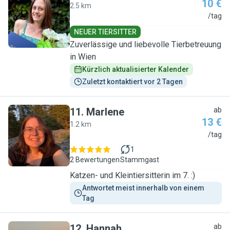
10 €
2.5 km
G
/tag
NEUER TIERSITTER
Zuverlässige und liebevolle Tierbetreuung
in Wien
Kürzlich aktualisierter Kalender
Zuletzt kontaktiert vor 2 Tagen
11
.
Marlene
ab
13 €
1.2 km
M
/tag
1
2 Bewertungen
Stammgast
Katzen- und Kleintiersitterin im 7. :)
Antwortet meist innerhalb von einem 
Tag
12
.
Hannah
ab