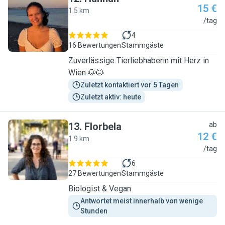
15 €
1.5 km
H
/tag
4
16 Bewertungen
Stammgäste
Zuverlässige Tierliebhaberin mit Herz in
Wien 🐶🐱
Zuletzt kontaktiert vor 5 Tagen
Zuletzt aktiv: heute
13
.
Florbela
ab
12 €
1.9 km
F
/tag
6
27 Bewertungen
Stammgäste
Biologist & Vegan
Antwortet meist innerhalb von wenige 
Stunden