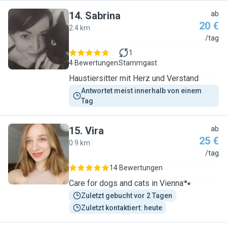
14
.
Sabrina
ab
20 €
2.4 km
S
/tag
1
4 Bewertungen
Stammgast
Haustiersitter mit Herz und Verstand
Antwortet meist innerhalb von einem 
Tag
15
.
Vira
ab
25 €
0.9 km
V
/tag
14 Bewertungen
Care for dogs and cats in Vienna🐾
Zuletzt gebucht vor 2 Tagen
Zuletzt kontaktiert: heute