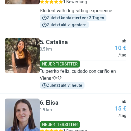
1 Bewertung
Student with dog sitting experience
Zuletzt kontaktiert vor 3 Tagen
Zuletzt aktiv: gestern
5
.
Catalina
ab
10 €
0.5 km
C
/tag
NEUER TIERSITTER
Tu perrito feliz, cuidado con cariño en
Viena 🐶💜
Zuletzt aktiv: heute
6
.
Elisa
ab
15 €
1.9 km
E
/tag
NEUER TIERSITTER