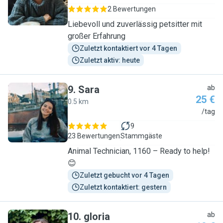
2 Bewertungen
Liebevoll und zuverlässig petsitter mit
großer Erfahrung
Zuletzt kontaktiert vor 4 Tagen
Zuletzt aktiv: heute
9
.
Sara
ab
25 €
0.5 km
S
/tag
9
23 Bewertungen
Stammgäste
Animal Technician, 1160 – Ready to help!
😊
Zuletzt gebucht vor 4 Tagen
Zuletzt kontaktiert: gestern
10
.
gloria
ab