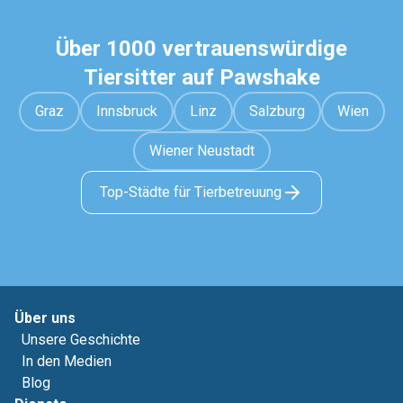
Über 1000 vertrauenswürdige
Tiersitter auf Pawshake
Graz
Innsbruck
Linz
Salzburg
Wien
Wiener Neustadt
Top-Städte für Tierbetreuung
Über uns
Unsere Geschichte
In den Medien
Blog