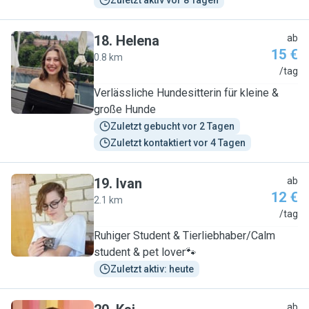
Zuletzt aktiv vor 8 Tagen
18
.
Helena
ab
15 €
0.8 km
H
/tag
Verlässliche Hundesitterin für kleine &
große Hunde
Zuletzt gebucht vor 2 Tagen
Zuletzt kontaktiert vor 4 Tagen
19
.
Ivan
ab
12 €
2.1 km
I
/tag
Ruhiger Student & Tierliebhaber/Calm
student & pet lover🐾
Zuletzt aktiv: heute
ab