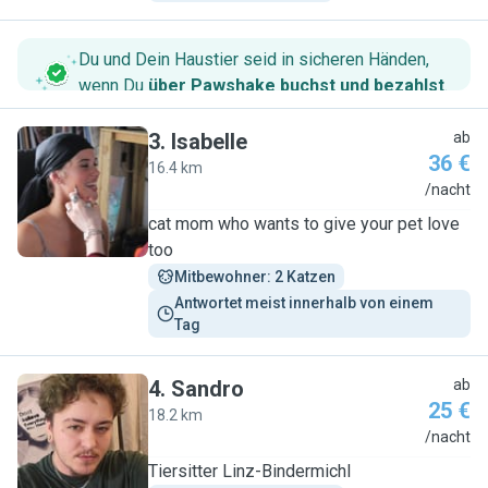
Du und Dein Haustier seid in sicheren Händen,
wenn Du
über Pawshake buchst und bezahlst
.
3
.
Isabelle
ab
36 €
16.4 km
I
/nacht
cat mom who wants to give your pet love
too
Mitbewohner: 2 Katzen
Antwortet meist innerhalb von einem 
Tag
4
.
Sandro
ab
25 €
18.2 km
S
/nacht
Tiersitter Linz-Bindermichl