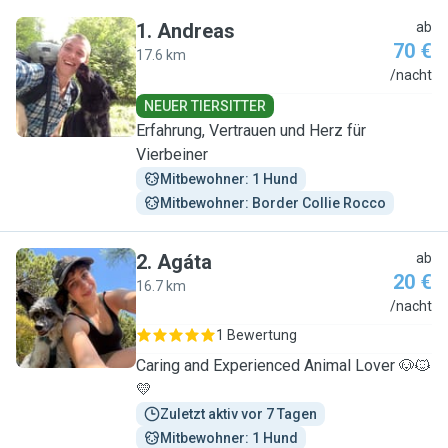
1
.
Andreas
ab
70 €
17.6 km
A
/nacht
NEUER TIERSITTER
Erfahrung, Vertrauen und Herz für
Vierbeiner
Mitbewohner: 1 Hund
Mitbewohner: Border Collie Rocco
2
.
Agáta
ab
20 €
16.7 km
A
/nacht
1 Bewertung
Caring and Experienced Animal Lover 🐶🐱
💛
Zuletzt aktiv vor 7 Tagen
Mitbewohner: 1 Hund