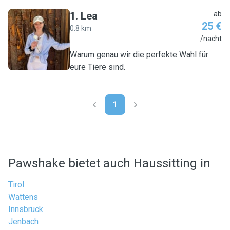
1
.
Lea
ab
25 €
0.8 km
L
/nacht
Warum genau wir die perfekte Wahl für
eure Tiere sind.
1
Pawshake bietet auch Haussitting in
Tirol
Wattens
Innsbruck
Jenbach