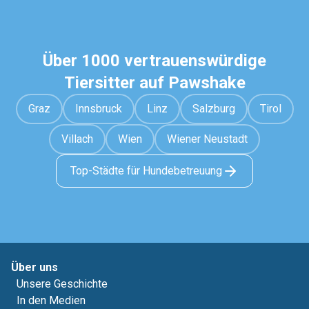
Über 1000 vertrauenswürdige
Tiersitter auf Pawshake
Graz
Innsbruck
Linz
Salzburg
Tirol
Villach
Wien
Wiener Neustadt
Top-Städte für Hundebetreuung
Über uns
Unsere Geschichte
In den Medien