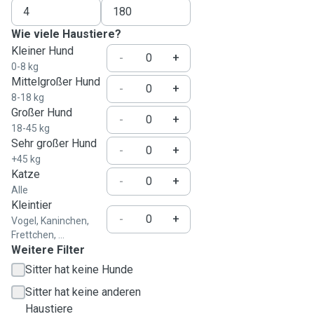
Wie viele Haustiere?
Kleiner Hund
-
+
0-8 kg
Mittelgroßer Hund
-
+
8-18 kg
Großer Hund
-
+
18-45 kg
Sehr großer Hund
-
+
+45 kg
Katze
-
+
Alle
Kleintier
-
+
Vogel, Kaninchen,
Frettchen, ...
Weitere Filter
Sitter hat keine Hunde
Sitter hat keine anderen
Haustiere