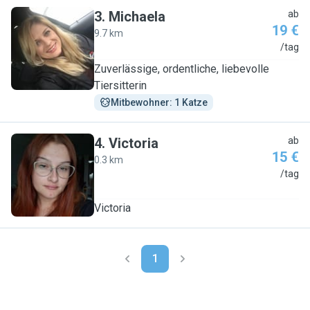
3
.
Michaela
ab
19 €
9.7 km
M
/tag
Zuverlässige, ordentliche, liebevolle
Tiersitterin
Mitbewohner: 1 Katze
4
.
Victoria
ab
15 €
0.3 km
V
/tag
Victoria
1