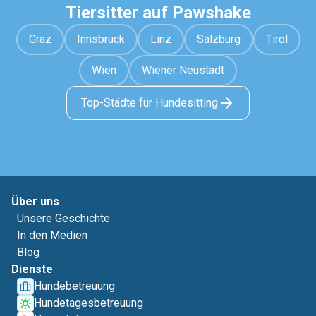
Tiersitter auf Pawshake
Graz
Innsbruck
Linz
Salzburg
Tirol
Wien
Wiener Neustadt
Top-Städte für Hundesitting
Über uns
Unsere Geschichte
In den Medien
Blog
Dienste
Hundebetreuung
Hundetagesbetreuung