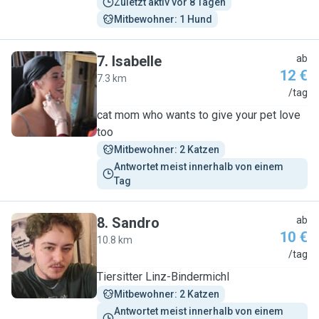
Zuletzt aktiv vor 8 Tagen
Mitbewohner: 1 Hund
7
.
Isabelle
ab
12 €
7.3 km
I
/tag
cat mom who wants to give your pet love
too
Mitbewohner: 2 Katzen
Antwortet meist innerhalb von einem 
Tag
8
.
Sandro
ab
10 €
10.8 km
S
/tag
Tiersitter Linz-Bindermichl
Mitbewohner: 2 Katzen
Antwortet meist innerhalb von einem 