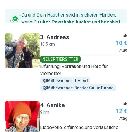
Du und Dein Haustier seid in sicheren Händen,
wenn Du
über Pawshake buchst und bezahlst
.
3
.
Andreas
ab
10 €
10.5 km
A
/tag
NEUER TIERSITTER
Erfahrung, Vertrauen und Herz für
Vierbeiner
Mitbewohner: 1 Hund
Mitbewohner: Border Collie Rocco
4
.
Annika
ab
12 €
9 km
A
/tag
Liebevolle, erfahrene und verlässliche