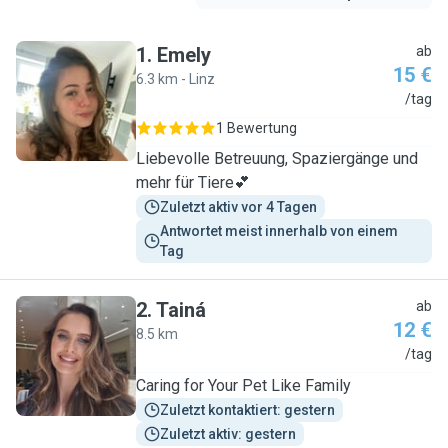
1
.
Emely
ab
15 €
6.3 km - Linz
E
/tag
1 Bewertung
Liebevolle Betreuung, Spaziergänge und
mehr für Tiere💕
Zuletzt aktiv vor 4 Tagen
Antwortet meist innerhalb von einem 
Tag
2
.
Tainá
ab
12 €
8.5 km
T
/tag
Caring for Your Pet Like Family
Zuletzt kontaktiert: gestern
Zuletzt aktiv: gestern