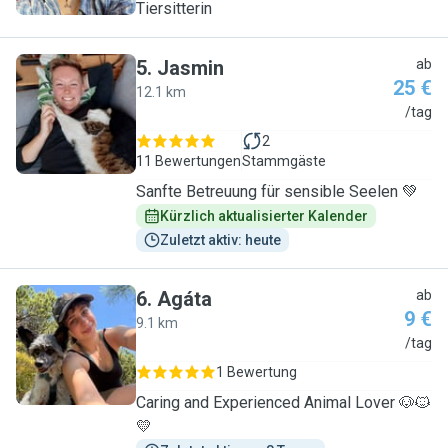
Tiersitterin
5
.
Jasmin
ab
25 €
12.1 km
J
/tag
2
11 Bewertungen
Stammgäste
Sanfte Betreuung für sensible Seelen 💚
Kürzlich aktualisierter Kalender
Zuletzt aktiv: heute
6
.
Agáta
ab
9 €
9.1 km
A
/tag
1 Bewertung
Caring and Experienced Animal Lover 🐶🐱
💛