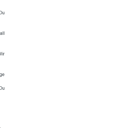
 Du
all
Wir
age
 Du