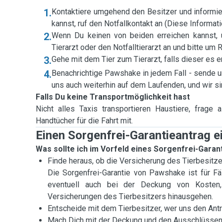
1.
Kontaktiere umgehend den Besitzer und informiere
kannst, ruf den Notfallkontakt an (Diese Informa
2.
Wenn Du keinen von beiden erreichen kannst, u
Tierarzt oder den Notfalltierarzt an und bitte um R
3.
Gehe mit dem Tier zum Tierarzt, falls dieser es e
4.
Benachrichtige Pawshake in jedem Fall - sende un
uns auch weiterhin auf dem Laufenden, und wir si
Falls Du keine Transportmöglichkeit hast
Nicht alles Taxis transportieren Haustiere, frag
Handtücher für die Fahrt mit.
Einen Sorgenfrei-Garantieantrag e
Was sollte ich im Vorfeld eines Sorgenfrei-Garan
Finde heraus, ob die Versicherung des Tierbesitz
Die Sorgenfrei-Garantie von Pawshake ist für Fäl
eventuell auch bei der Deckung von Kosten
Versicherungen des Tierbesitzers hinausgehen.
Entscheide mit dem Tierbesitzer, wer uns den Ant
Mach Dich mit
der Deckung und den Ausschlüsse