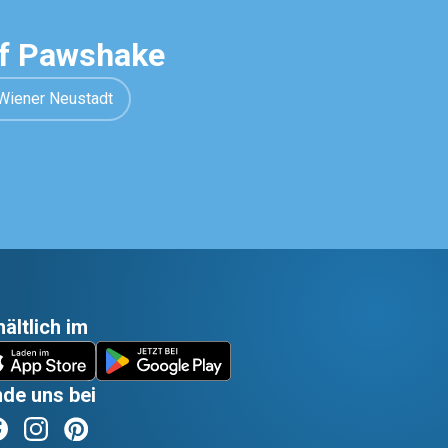
uf Pawshake
Wiener Neustadt
hältlich im
nde uns bei