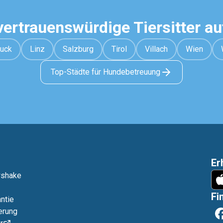
vertrauenswürdige Tiersitter a
ruck
Linz
Salzburg
Tirol
Villach
Wien
Top-Städte für Hundebetreuung
Er
wshake
Fi
ntie
erung