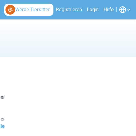
Werde Tiersitter
Registrieren
Login
Hilfe
ier
zer
le