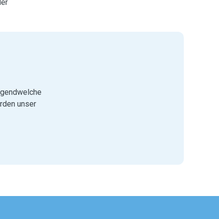
ler
 irgendwelche
rden unser