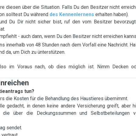
 diesen über die Situation. Falls Du den Besitzer nicht erreic
tion solltest Du während
des Kennenlernens
erhalten haben).
nd Du Dir nicht sicher bist, ruf den vom Besitzer bevorzug
at.
mpfiehlt - auch dann, wenn Du den Besitzer nicht erreichen kanns
s innerhalb von 48 Stunden nach dem Vorfall eine Nachricht. Ha
nd da, um Dich zu ünterstützen.
e also im Voraus nach, ob dies möglich ist. Nimm Decken o
inreichen
tieantrags tun?
ers die Kosten für die Behandlung des Haustieres übernimmt.
le gedacht, in denen keine andere Versicherung greift, aber hi
, die über die Deckungssummen und Selbstbeteilungen v
rag sendet.
n
vertraut.