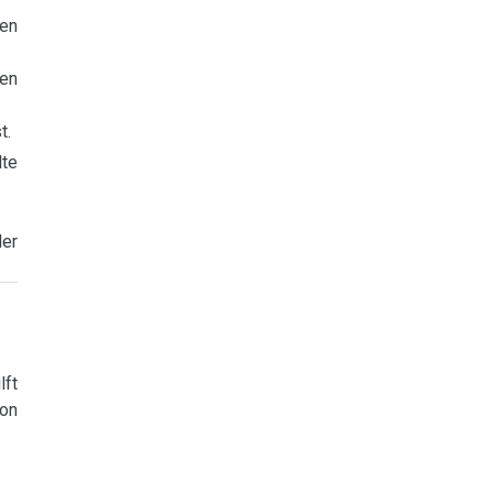
hen
ten
t.
lte
der
lft
on