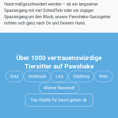
Hund maßgeschneidert werden – ob ein langsamer
Spaziergang mit viel Schnüffeln oder ein zügiger
Spaziergang um den Block, unsere Pawshake-Gassigeher
richten sich ganz nach Dir und Deinem Hund.
Über 1000 vertrauenswürdige
Tiersitter auf Pawshake
Graz
Innsbruck
Linz
Salzburg
Wien
Wiener Neustadt
Top-Städte für Gassi gehen