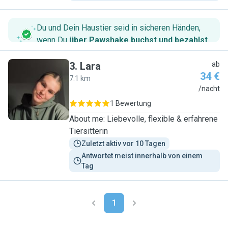
Du und Dein Haustier seid in sicheren Händen,
wenn Du
über Pawshake buchst und bezahlst
.
3
.
Lara
ab
34 €
7.1 km
L
/nacht
1 Bewertung
About me: Liebevolle, flexible & erfahrene
Tiersitterin
Zuletzt aktiv vor 10 Tagen
Antwortet meist innerhalb von einem 
Tag
1