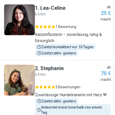
1
.
Lea-Celine
ab
25 €
6.6 km
L
/nacht
1 Bewertung
Katzenflüsterin – zuverlässig, ruhig &
fürsorglich
Zuletzt kontaktiert vor 10 Tagen
Zuletzt aktiv: gestern
2
.
Stephanie
ab
70 €
6.6 km
S
/nacht
3 Bewertungen
Zuverlässige Hundetrainerin mit Herz 💙
Zuletzt aktiv: gestern
Antwortet meist innerhalb von einem 
Tag