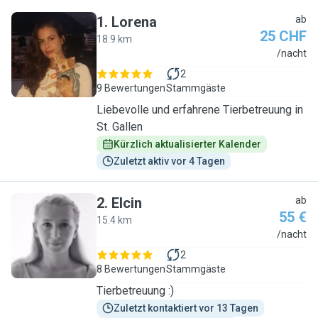
1
.
Lorena
ab
25 CHF
18.9 km
L
/nacht
2
9 Bewertungen
Stammgäste
Liebevolle und erfahrene Tierbetreuung in
St. Gallen
Kürzlich aktualisierter Kalender
Zuletzt aktiv vor 4 Tagen
2
.
Elcin
ab
55 €
15.4 km
E
/nacht
2
8 Bewertungen
Stammgäste
Tierbetreuung :)
Zuletzt kontaktiert vor 13 Tagen