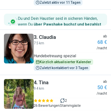
Zuletzt aktiv vor 11 Tagen
Du und Dein Haustier seid in sicheren Händen,
wenn Du
über Pawshake buchst und bezahlst
.
3
.
Claudia
ab
68 €
7.5 km
C
/nacht
Hundebetreuung spezial
Kürzlich aktualisierter Kalender
Zuletzt kontaktiert vor 3 Tagen
4
.
Tina
ab
50 €
9.4 km
T
/nacht
2
26 Bewertungen
Stammgäste