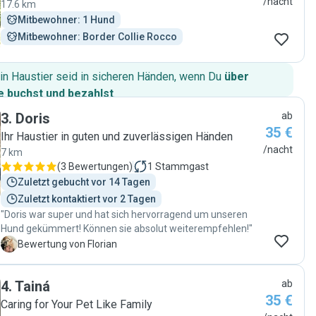
/nacht
17.6 km
Mitbewohner: 1 Hund
Mitbewohner: Border Collie Rocco
in Haustier seid in sicheren Händen, wenn Du
über
 buchst und bezahlst
.
3
.
Doris
ab
35 €
Ihr Haustier in guten und zuverlässigen Händen
/nacht
7 km
(
3 Bewertungen
)
1
Stammgast
Zuletzt gebucht vor 14 Tagen
Zuletzt kontaktiert vor 2 Tagen
"Doris war super und hat sich hervorragend um unseren
Hund gekümmert! Können sie absolut weiterempfehlen!"
F
Bewertung von Florian
4
.
Tainá
ab
35 €
Caring for Your Pet Like Family