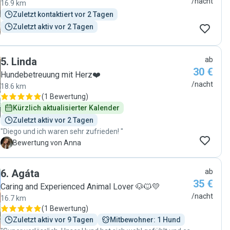
/nacht
16.9 km
Zuletzt kontaktiert vor 2 Tagen
Zuletzt aktiv vor 2 Tagen
5
.
Linda
ab
30 €
Hundebetreuung mit Herz❤️
/nacht
18.6 km
(
1 Bewertung
)
Kürzlich aktualisierter Kalender
Zuletzt aktiv vor 2 Tagen
"Diego und ich waren sehr zufrieden! "
A
Bewertung von Anna
6
.
Agáta
ab
35 €
Caring and Experienced Animal Lover 🐶🐱💛
/nacht
16.7 km
(
1 Bewertung
)
Zuletzt aktiv vor 9 Tagen
Mitbewohner: 1 Hund