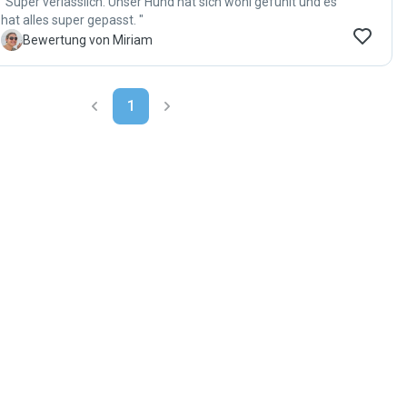
"Super verlässlich. Unser Hund hat sich wohl gefühlt und es
hat alles super gepasst. "
M
Bewertung von Miriam
1