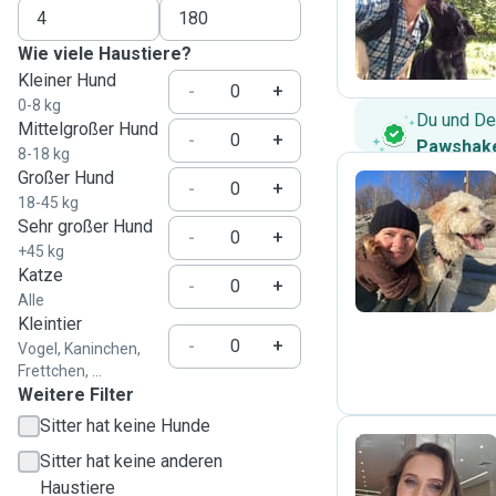
A
Wie viele Haustiere?
Kleiner Hund
-
+
0-8 kg
Du und De
Mittelgroßer Hund
-
+
Pawshake
8-18 kg
Großer Hund
-
+
18-45 kg
Sehr großer Hund
D
-
+
+45 kg
Katze
-
+
Alle
Kleintier
-
+
Vogel, Kaninchen,
Frettchen, ...
Weitere Filter
Sitter hat keine Hunde
Sitter hat keine anderen
Haustiere