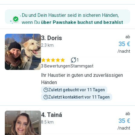
Du und Dein Haustier seid in sicheren Händen,
wenn Du
über Pawshake buchst und bezahlst
.
3
.
Doris
ab
35 €
2.3 km
D
/nacht
1
3 Bewertungen
Stammgast
Ihr Haustier in guten und zuverlässigen
Händen
Zuletzt gebucht vor 11 Tagen
Zuletzt kontaktiert vor 11 Tagen
4
.
Tainá
ab
35 €
8.5 km
T
/nacht