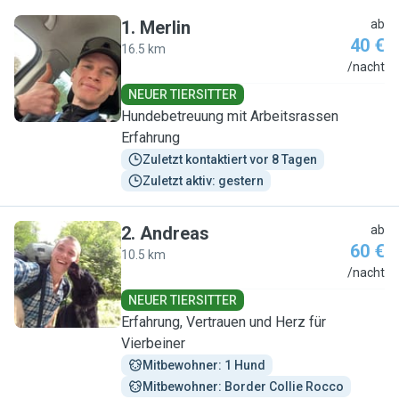
1
.
Merlin
ab
40 €
16.5 km
M
/nacht
NEUER TIERSITTER
Hundebetreuung mit Arbeitsrassen
Erfahrung
Zuletzt kontaktiert vor 8 Tagen
Zuletzt aktiv: gestern
2
.
Andreas
ab
60 €
10.5 km
A
/nacht
NEUER TIERSITTER
Erfahrung, Vertrauen und Herz für
Vierbeiner
Mitbewohner: 1 Hund
Mitbewohner: Border Collie Rocco