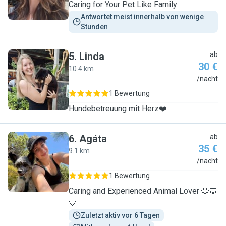
Caring for Your Pet Like Family
Antwortet meist innerhalb von wenige 
Stunden
5
.
Linda
ab
30 €
10.4 km
L
/nacht
1 Bewertung
Hundebetreuung mit Herz❤️
6
.
Agáta
ab
35 €
9.1 km
A
/nacht
1 Bewertung
Caring and Experienced Animal Lover 🐶🐱
💛
Zuletzt aktiv vor 6 Tagen