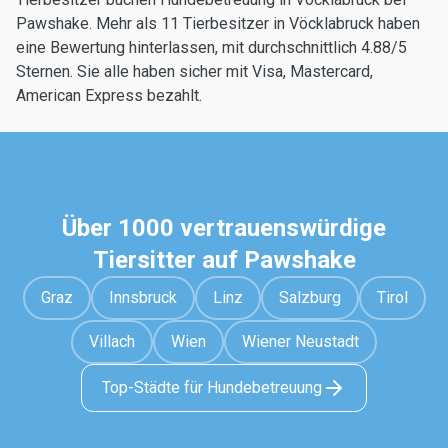
Pawshake. Mehr als 11 Tierbesitzer in Vöcklabruck haben
eine Bewertung hinterlassen, mit durchschnittlich 4.88/5
Sternen. Sie alle haben sicher mit Visa, Mastercard,
American Express bezahlt.
Über 1000 vertrauenswürdige
Tiersitter auf Pawshake
Graz
Innsbruck
Linz
Salzburg
Tirol
Villach
Wien
Wiener Neustadt
Top-Städte für Hundebetreuung