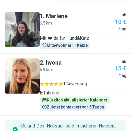
1
.
Marlene
ab
10 €
6.5 km
M
/tag
Mit ❤️ da für Hund&Katz
Mitbewohner: 1 Katze
2
.
Iwona
ab
15 €
5.9 km
I
/tag
1 Bewertung
Erfahrene
Kürzlich aktualisierter Kalender
Zuletzt kontaktiert vor 5 Tagen
Du und Dein Haustier seid in sicheren Händen,